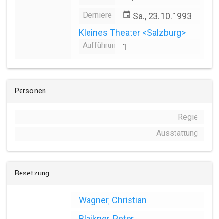
Derniere
event
Sa., 23.10.1993
Kleines Theater <Salzburg>
Aufführungsanzahl
1
Personen
Regie
Ausstattung
Besetzung
Wagner, Christian
Blaikner, Peter