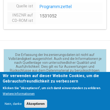
Quelle ist
Programmzettel
INSZNR auf
1531052
CD-ROM ist
Die Erfassung der Inszenierungsdaten ist nicht auf
Vollständigkeit ausgerichtet. Auch sind die Informationen je
nach Quellenlage von unterschiedlicher Qualität und
Ausführlichkeit. Dies gilt es für Auswertungen und
Rückschlüsse aus dem Datenmaterial zu berücksichtigen.
Daten und Texte auf der Website sind - wenn nicht anders
Wir verwenden auf dieser Website Cookies, um die
angegeben - lizensiert unter
CC BY 4.0
(Creator:
Gebrauchsfreundlichkeit zu verbessern
Theadok.at).
Klicken Sie "Akzeptieren", um sich damit einverstanden zu erklären.
Weitere Informationen
Barrierefreiheit
Credits
Kontakt
Footer
Nein, danke
Akzeptieren