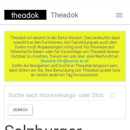
Direkt
Theadok
zum
Naviga
Inhalt
aktivi
Theadok ist derzeit in der Beta-Version. Das bedeutet, dass
sowohl bei den Funktionen, der Darstellung als auch den
Daten noch Anpassungen nötig sind. Für Hinweise auf
fehlerhafte Daten oder für Vorschläge um Theadok besser
nutzbar zu machen, freuen wir uns über eine Nachricht an
theadok.tfm@univie.ac.at
Sollte die Navigation und Suche in Theadok langsam sein,
dann bitten wir Sie, Ihre Benutzung von Theadok später bzw.
an einem anderen Tag fortzusetzen.
SEARCH