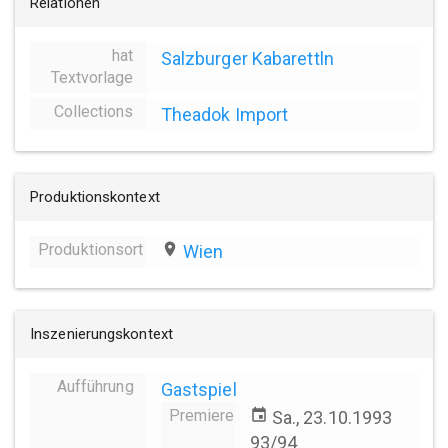
Relationen
hat
Salzburger Kabarettln
Textvorlage
Collections
Theadok Import
Produktionskontext
Produktionsort
place
Wien
Inszenierungskontext
Aufführung
Gastspiel
Premiere
event
Sa., 23.10.1993
93/94