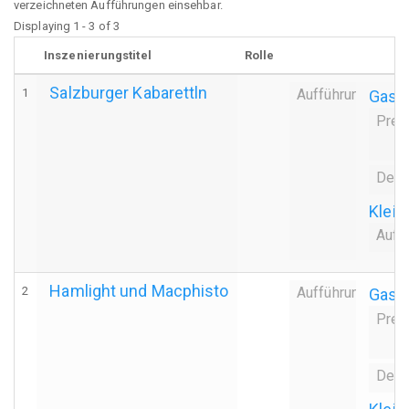
verzeichneten Aufführungen einsehbar.
Displaying 1 - 3 of 3
Inszenierungstitel
Rolle
Salzburger Kabarettln
1
Aufführung
Gasts
Prem
Dern
Klein
Auff
Hamlight und Macphisto
2
Aufführung
Gasts
Prem
Dern