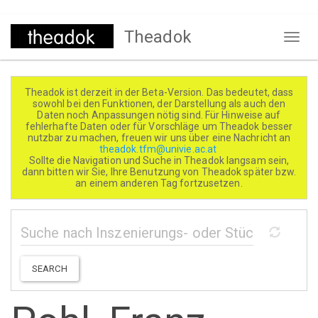
Direkt
Theadok
zum
Naviga
Inhalt
aktivi
Theadok ist derzeit in der Beta-Version. Das bedeutet, dass
sowohl bei den Funktionen, der Darstellung als auch den
Daten noch Anpassungen nötig sind. Für Hinweise auf
fehlerhafte Daten oder für Vorschläge um Theadok besser
nutzbar zu machen, freuen wir uns über eine Nachricht an
theadok.tfm@univie.ac.at
Sollte die Navigation und Suche in Theadok langsam sein,
dann bitten wir Sie, Ihre Benutzung von Theadok später bzw.
an einem anderen Tag fortzusetzen.
SEARCH