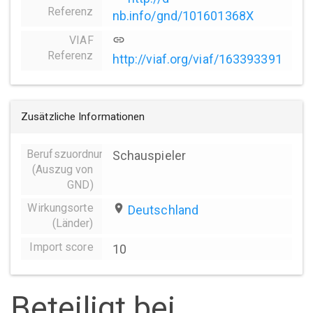
Referenz
nb.info/gnd/101601368X
VIAF
link
Referenz
http://viaf.org/viaf/163393391
Zusätzliche Informationen
Berufszuordnungen
Schauspieler
(Auszug von
GND)
Wirkungsorte
place
Deutschland
(Länder)
Import score
10
Beteiligt bei