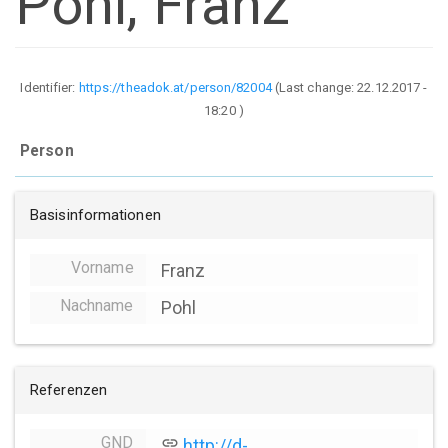
Pohl, Franz
Identifier:
https://theadok.at/person/82004
(Last change:
22.12.2017 -
18:20
)
Person
Basisinformationen
Vorname
Franz
Nachname
Pohl
Referenzen
GND
link
http://d-