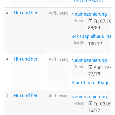
Hin und her
3
Aufführung
Neuinszenierung
Premiere
event
Fr., 07.10
88/89
Schauspielhaus <Gr
Aufführungsdauer
120 1P
Hin und her
4
Aufführung
Neuinszenierung
Premiere
event
April 1978
77/78
Stadttheater Klagenf
Hin und her
5
Aufführung
Neuinszenierung
Premiere
event
Fr., 03.09
76/77