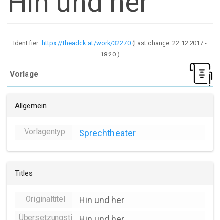
Hin und her
Identifier:
https://theadok.at/work/32270
(Last change:
22.12.2017 -
18:20
)
Vorlage
Allgemein
Vorlagentyp
Sprechtheater
Titles
Originaltitel
Hin und her
Übersetzungstitel
Hin und her