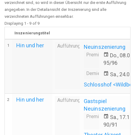
verzeichnet sind, so wird in dieser Übersicht nur die erste Aufführung
angegeben. In der Detailansicht der Inszenierung sind alle
verzeichneten Aufführungen einsehbar.
Displaying 1 - 9 of 9
Inszenierungstitel
Hin und her
1
Aufführung
Neuinszenierung
Premiere
event
Do., 08.08
95/96
Derniere
event
Sa., 24.08
Schlosshof <Wildber
Hin und her
2
Aufführung
Gastspiel
Neuinszenierung
Premiere
event
Sa., 17.11
90/91
Theater Akzent