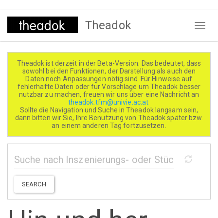
Direkt
Theadok
zum
Naviga
Inhalt
aktivi
Theadok ist derzeit in der Beta-Version. Das bedeutet, dass
sowohl bei den Funktionen, der Darstellung als auch den
Daten noch Anpassungen nötig sind. Für Hinweise auf
fehlerhafte Daten oder für Vorschläge um Theadok besser
nutzbar zu machen, freuen wir uns über eine Nachricht an
theadok.tfm@univie.ac.at
Sollte die Navigation und Suche in Theadok langsam sein,
dann bitten wir Sie, Ihre Benutzung von Theadok später bzw.
an einem anderen Tag fortzusetzen.
SEARCH