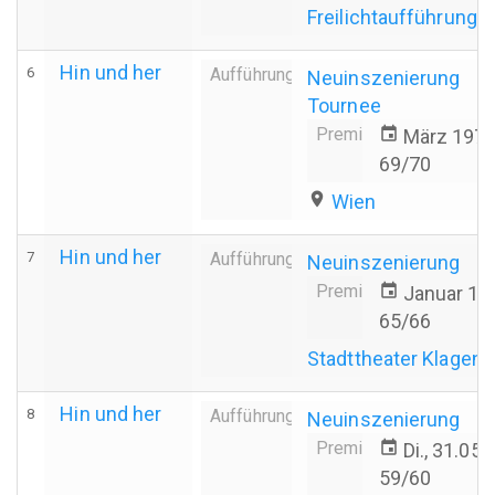
Freilichtaufführung -
Hin und her
6
Aufführung
Neuinszenierung
Tournee
Premiere
event
März 197
69/70
place
Wien
Hin und her
7
Aufführung
Neuinszenierung
Premiere
event
Januar 19
65/66
Stadttheater Klagenf
Hin und her
8
Aufführung
Neuinszenierung
Premiere
event
Di., 31.05
59/60