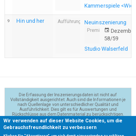
Kammerspiele <Wie
Hin und her
9
Aufführung
Neuinszenierung
Premiere
event
Dezember
58/59
Studio Walserfeld
Die Erfassung der Inszenierungsdaten ist nicht auf
Vollständigkeit ausgerichtet. Auch sind die Informationen je
nach Quellenlage von unterschiedlicher Qualität und
Ausführlichkeit. Dies gilt es für Auswertungen und
Rückschlüsse aus dem Datenmaterial zu berücksichtigen.
Daten und Texte auf der Website sind - wenn nicht anders
Wir verwenden auf dieser Website Cookies, um die
angegeben - lizensiert unter
CC BY 4.0
(Creator:
Gebrauchsfreundlichkeit zu verbessern
Theadok.at).