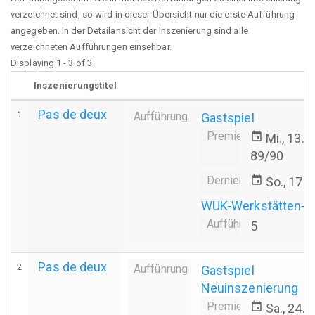
verzeichnet sind, so wird in dieser Übersicht nur die erste Aufführung
angegeben. In der Detailansicht der Inszenierung sind alle
verzeichneten Aufführungen einsehbar.
Displaying 1 - 3 of 3
Inszenierungstitel
Pas de deux
1
Aufführung
Gastspiel
Premiere
event
Mi., 13.
89/90
Derniere
event
So., 17.
WUK-Werkstätten- u
Aufführungsanzahl
5
Pas de deux
2
Aufführung
Gastspiel
Neuinszenierung
Premiere
event
Sa., 24.