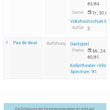
83/84
Derniere
event
Fr., 30.0
Vokshochschule Ma
Aufführungsanzahl
2
Pas de deux
3
Aufführung
Gastspiel
Premiere
event
Mi., 24.
80/81
Kellertheater <Villa
Spectrum '81
Die Erfassung der Inszenierungsdaten ist nicht auf