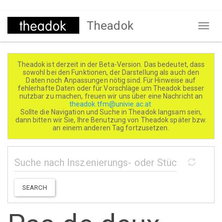
Direkt
Theadok
zum
Naviga
Inhalt
aktivi
Theadok ist derzeit in der Beta-Version. Das bedeutet, dass
sowohl bei den Funktionen, der Darstellung als auch den
Daten noch Anpassungen nötig sind. Für Hinweise auf
fehlerhafte Daten oder für Vorschläge um Theadok besser
nutzbar zu machen, freuen wir uns über eine Nachricht an
theadok.tfm@univie.ac.at
Sollte die Navigation und Suche in Theadok langsam sein,
dann bitten wir Sie, Ihre Benutzung von Theadok später bzw.
an einem anderen Tag fortzusetzen.
SEARCH