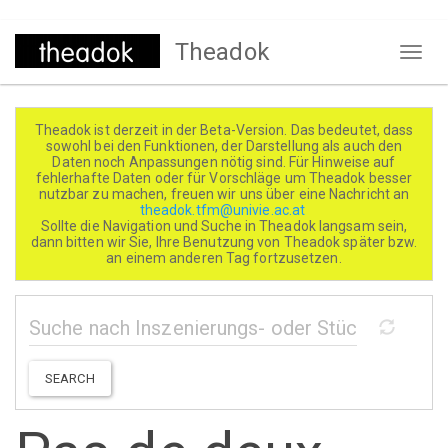
Direkt
Theadok
zum
Naviga
Inhalt
aktivi
Theadok ist derzeit in der Beta-Version. Das bedeutet, dass
sowohl bei den Funktionen, der Darstellung als auch den
Daten noch Anpassungen nötig sind. Für Hinweise auf
fehlerhafte Daten oder für Vorschläge um Theadok besser
nutzbar zu machen, freuen wir uns über eine Nachricht an
theadok.tfm@univie.ac.at
Sollte die Navigation und Suche in Theadok langsam sein,
dann bitten wir Sie, Ihre Benutzung von Theadok später bzw.
an einem anderen Tag fortzusetzen.
SEARCH