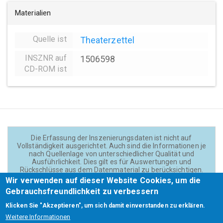
Materialien
Quelle ist
Theaterzettel
INSZNR auf
1506598
CD-ROM ist
Die Erfassung der Inszenierungsdaten ist nicht auf
Vollständigkeit ausgerichtet. Auch sind die Informationen je
nach Quellenlage von unterschiedlicher Qualität und
Ausführlichkeit. Dies gilt es für Auswertungen und
Rückschlüsse aus dem Datenmaterial zu berücksichtigen.
Daten und Texte auf der Website sind - wenn nicht anders
Wir verwenden auf dieser Website Cookies, um die
angegeben - lizensiert unter
CC BY 4.0
(Creator:
Gebrauchsfreundlichkeit zu verbessern
Theadok.at).
Klicken Sie "Akzeptieren", um sich damit einverstanden zu erklären.
Weitere Informationen
Barrierefreiheit
Credits
Kontakt