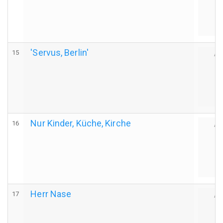
'Servus, Berlin'
15
Au
Nur Kinder, Küche, Kirche
16
Au
Herr Nase
17
Au