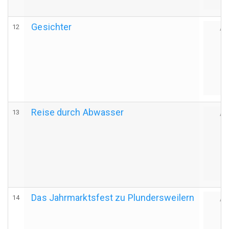
Gesichter
12
Au
Reise durch Abwasser
13
Au
Das Jahrmarktsfest zu Plundersweilern
14
Au