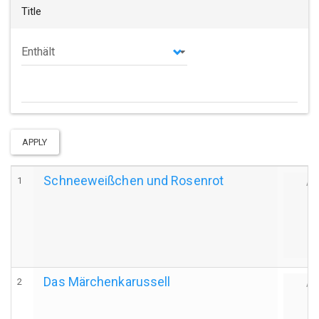
Title
Operator
APPLY
Schneeweißchen und Rosenrot
1
Au
Das Märchenkarussell
2
Au