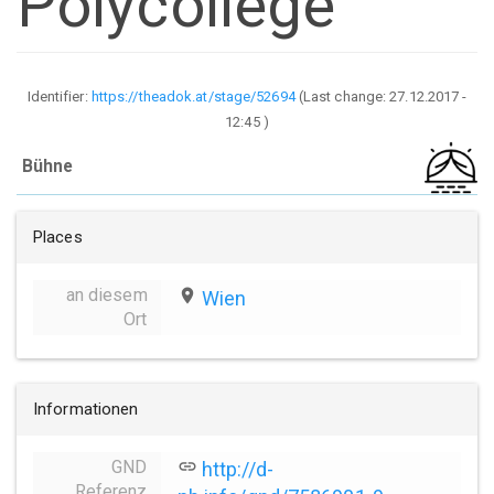
Polycollege
Identifier:
https://theadok.at/stage/52694
(Last change:
27.12.2017 -
12:45
)
Bühne
Places
an diesem
place
Wien
Ort
Informationen
GND
link
http://d-
Referenz