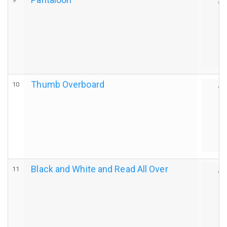
Au
Thumb Overboard
10
Au
Black and White and Read All Over
11
Au