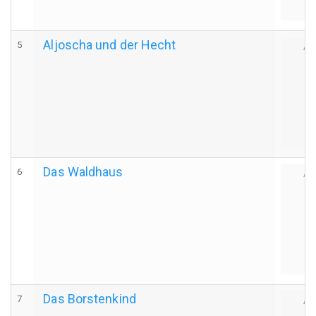
Aljoscha und der Hecht
5
Au
Das Waldhaus
6
Au
Das Borstenkind
7
Au