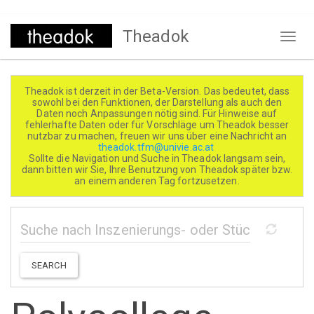
Direkt
Theadok
zum
Naviga
Inhalt
aktivi
Theadok ist derzeit in der Beta-Version. Das bedeutet, dass
sowohl bei den Funktionen, der Darstellung als auch den
Daten noch Anpassungen nötig sind. Für Hinweise auf
fehlerhafte Daten oder für Vorschläge um Theadok besser
nutzbar zu machen, freuen wir uns über eine Nachricht an
theadok.tfm@univie.ac.at
Sollte die Navigation und Suche in Theadok langsam sein,
dann bitten wir Sie, Ihre Benutzung von Theadok später bzw.
an einem anderen Tag fortzusetzen.
SEARCH