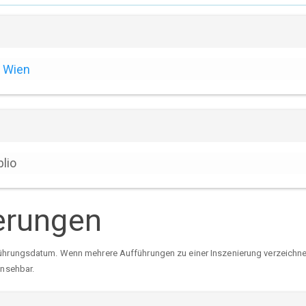
Wien
blio
erungen
ührungsdatum. Wenn mehrere Aufführungen zu einer Inszenierung verzeichnet 
insehbar.