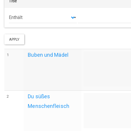
Title
Operator
APPLY
Buben und Mädel
1
Du süßes
2
Menschenfleisch