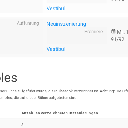
Vestibül
Aufführung
Neuinszenierung
Premiere
event
Mi.,
91/92
Vestibül
les
eser Bühne aufgeführt wurde, die in Theadok verzeichnet ist. Achtung: Die E
embles, die auf dieser Bühne aufgetreten sind.
Anzahl an verzeichneten Inszenierungen
3