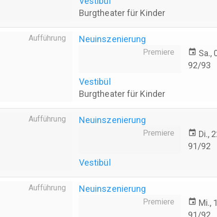
Vestibül
Burgtheater für Kinder
Aufführung
Neuinszenierung
Premiere
event
Sa.,
92/93
Vestibül
Burgtheater für Kinder
Aufführung
Neuinszenierung
Premiere
event
Di.,
91/92
Vestibül
Aufführung
Neuinszenierung
Premiere
event
Mi.,
91/92