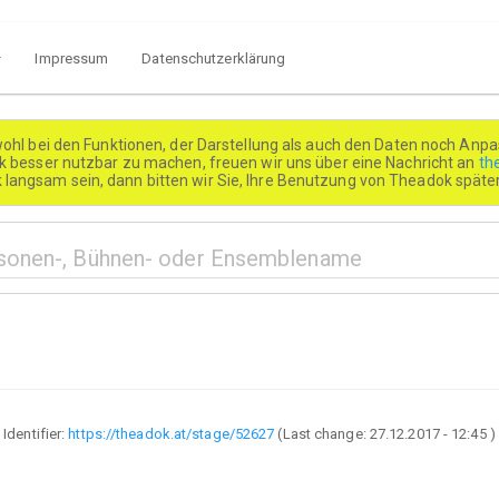
Impressum
Datenschutzerklärung
wohl bei den Funktionen, der Darstellung als auch den Daten noch Anpa
besser nutzbar zu machen, freuen wir uns über eine Nachricht an
th
k langsam sein, dann bitten wir Sie, Ihre Benutzung von Theadok spät
Identifier:
https://theadok.at/stage/52627
(Last change:
27.12.2017 - 12:45
)