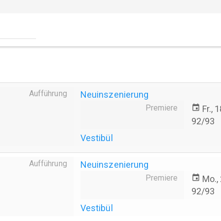
Aufführung
Neuinszenierung
Premiere
event
Fr., 
92/93
Vestibül
Aufführung
Neuinszenierung
Premiere
event
Mo.,
92/93
Vestibül