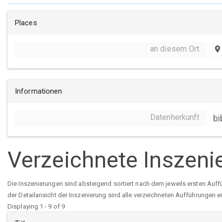
Places
an diesem Ort
place
Informationen
Datenherkunft
bi
Verzeichnete Inszeni
Die Inszenierungen sind absteigend sortiert nach dem jeweils ersten Auff
der Detailansicht der Inszenierung sind alle verzeichneten Aufführungen e
Displaying 1 - 9 of 9