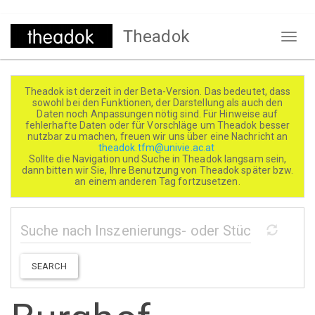
Direkt
Theadok
zum
Naviga
Inhalt
aktivi
Theadok ist derzeit in der Beta-Version. Das bedeutet, dass
sowohl bei den Funktionen, der Darstellung als auch den
Daten noch Anpassungen nötig sind. Für Hinweise auf
fehlerhafte Daten oder für Vorschläge um Theadok besser
nutzbar zu machen, freuen wir uns über eine Nachricht an
theadok.tfm@univie.ac.at
Sollte die Navigation und Suche in Theadok langsam sein,
dann bitten wir Sie, Ihre Benutzung von Theadok später bzw.
an einem anderen Tag fortzusetzen.
SEARCH