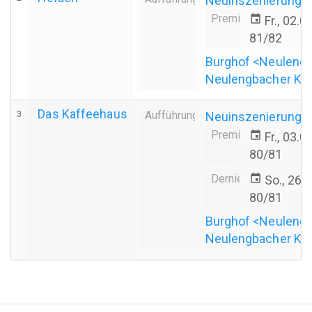
Neuinszenierung
Premiere
event
Fr., 02.
81/82
Burghof <Neuleng
Neulengbacher Ku
Das Kaffeehaus
3
Aufführung
Neuinszenierung
Premiere
event
Fr., 03.
80/81
Derniere
event
So., 26.
80/81
Burghof <Neuleng
Neulengbacher Ku