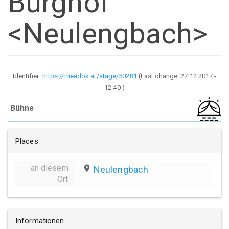
Burghof
<Neulengbach>
Identifier:
https://theadok.at/stage/50281
(Last change:
27.12.2017 -
12:40
)
Bühne
Places
an diesem
place
Neulengbach
Ort
Informationen