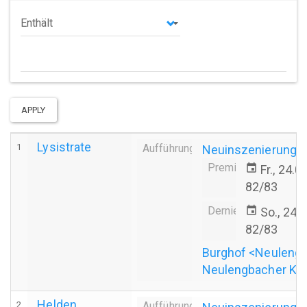
Operator
APPLY
Lysistrate
1
Aufführung
Neuinszenierung
Premiere
event
Fr., 24.
82/83
Derniere
event
So., 24.
82/83
Burghof <Neuleng
Neulengbacher Ku
Helden
2
Aufführung