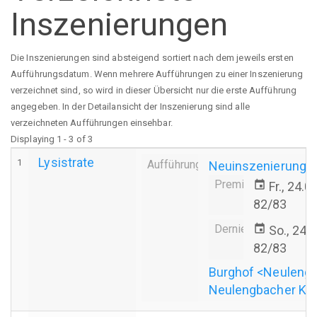
Inszenierungen
Die Inszenierungen sind absteigend sortiert nach dem jeweils ersten
Aufführungsdatum. Wenn mehrere Aufführungen zu einer Inszenierung
verzeichnet sind, so wird in dieser Übersicht nur die erste Aufführung
angegeben. In der Detailansicht der Inszenierung sind alle
verzeichneten Aufführungen einsehbar.
Displaying 1 - 3 of 3
Lysistrate
1
Aufführung
Neuinszenierung
Premiere
event
Fr., 24.
82/83
Derniere
event
So., 24.
82/83
Burghof <Neuleng
Neulengbacher Ku