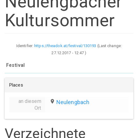
Neulengbacher
Kultursommer
Identifier:
https://theadok.at/festival/130193
(Last change:
27.12.2017 - 12:47
)
Festival
Places
an diesem
place
Neulengbach
Ort
Verzeichnete