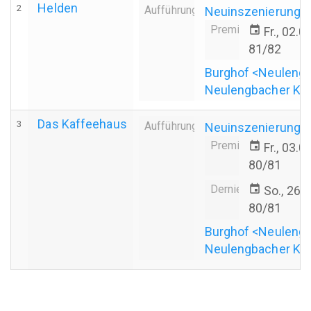
Helden
2
Aufführung
Neuinszenierung
Premiere
event
Fr., 02.
81/82
Burghof <Neuleng
Neulengbacher Ku
Das Kaffeehaus
3
Aufführung
Neuinszenierung
Premiere
event
Fr., 03.
80/81
Derniere
event
So., 26.
80/81
Burghof <Neuleng
Neulengbacher Ku