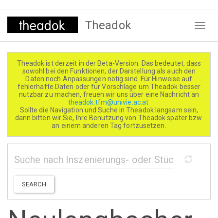
Direkt
Theadok
zum
Naviga
Inhalt
aktivi
Theadok ist derzeit in der Beta-Version. Das bedeutet, dass
sowohl bei den Funktionen, der Darstellung als auch den
Daten noch Anpassungen nötig sind. Für Hinweise auf
fehlerhafte Daten oder für Vorschläge um Theadok besser
nutzbar zu machen, freuen wir uns über eine Nachricht an
theadok.tfm@univie.ac.at
Sollte die Navigation und Suche in Theadok langsam sein,
dann bitten wir Sie, Ihre Benutzung von Theadok später bzw.
an einem anderen Tag fortzusetzen.
SEARCH