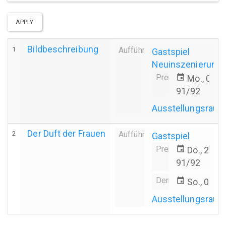
APPLY
Bildbeschreibung
1
Aufführung
Gastspiel
Neuinszenierung
Premiere
event
Mo., 02.0
91/92
Ausstellungsrau
Der Duft der Frauen
2
Aufführung
Gastspiel
Premiere
event
Do., 24.1
91/92
Derniere
event
So., 03.1
Ausstellungsrau