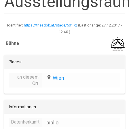
Ausstellungsrau
Identifier:
https://theadok.at/stage/50172
(Last change:
27.12.2017 -
12:40
)
Bühne
Places
an diesem
place
Wien
Ort
Informationen
Datenherkunft
biblio