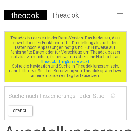
Direkt
Theadok
zum
Naviga
Inhalt
aktivi
Theadok ist derzeit in der Beta-Version. Das bedeutet, dass
sowohl bei den Funktionen, der Darstellung als auch den
Daten noch Anpassungen nötig sind. Für Hinweise auf
fehlerhafte Daten oder für Vorschläge um Theadok besser
nutzbar zu machen, freuen wir uns über eine Nachricht an
theadok.tfm@univie.ac.at
Sollte die Navigation und Suche in Theadok langsam sein,
dann bitten wir Sie, Ihre Benutzung von Theadok später bzw.
an einem anderen Tag fortzusetzen.
SEARCH