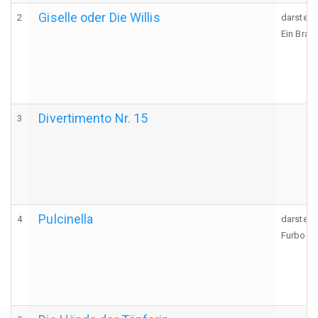
Giselle oder Die Willis
2
darstell
Ein Brau
Divertimento Nr. 15
3
Pulcinella
4
darstell
Furbo