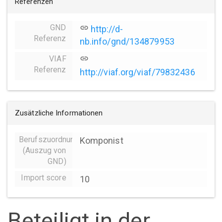
Referenzen
GND
link
http://d-
Referenz
nb.info/gnd/134879953
VIAF
link
Referenz
http://viaf.org/viaf/79832436
Zusätzliche Informationen
Berufszuordnungen
Komponist
(Auszug von
GND)
Import score
10
Beteiligt in der