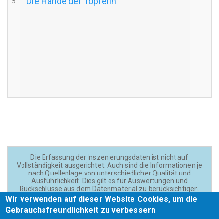
Die Hände der Töpferin
5
Die Erfassung der Inszenierungsdaten ist nicht auf
Vollständigkeit ausgerichtet. Auch sind die Informationen je
nach Quellenlage von unterschiedlicher Qualität und
Ausführlichkeit. Dies gilt es für Auswertungen und
Rückschlüsse aus dem Datenmaterial zu berücksichtigen.
Daten und Texte auf der Website sind - wenn nicht anders
Wir verwenden auf dieser Website Cookies, um die
angegeben - lizensiert unter
CC BY 4.0
(Creator:
Gebrauchsfreundlichkeit zu verbessern
Theadok.at).