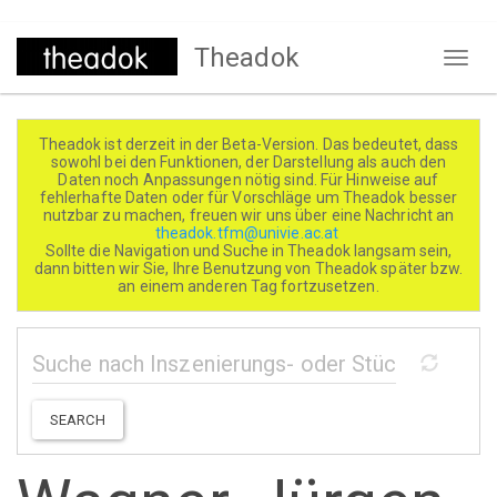
Direkt
Theadok
zum
Naviga
Inhalt
aktivi
Theadok ist derzeit in der Beta-Version. Das bedeutet, dass
sowohl bei den Funktionen, der Darstellung als auch den
Daten noch Anpassungen nötig sind. Für Hinweise auf
fehlerhafte Daten oder für Vorschläge um Theadok besser
nutzbar zu machen, freuen wir uns über eine Nachricht an
theadok.tfm@univie.ac.at
Sollte die Navigation und Suche in Theadok langsam sein,
dann bitten wir Sie, Ihre Benutzung von Theadok später bzw.
an einem anderen Tag fortzusetzen.
SEARCH