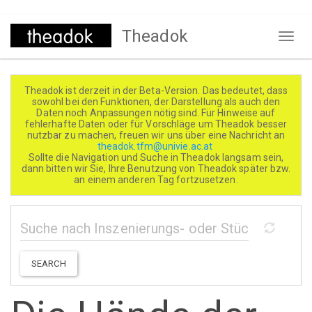
Direkt
Theadok
zum
Naviga
Inhalt
aktivi
Theadok ist derzeit in der Beta-Version. Das bedeutet, dass
sowohl bei den Funktionen, der Darstellung als auch den
Daten noch Anpassungen nötig sind. Für Hinweise auf
fehlerhafte Daten oder für Vorschläge um Theadok besser
nutzbar zu machen, freuen wir uns über eine Nachricht an
theadok.tfm@univie.ac.at
Sollte die Navigation und Suche in Theadok langsam sein,
dann bitten wir Sie, Ihre Benutzung von Theadok später bzw.
an einem anderen Tag fortzusetzen.
SEARCH