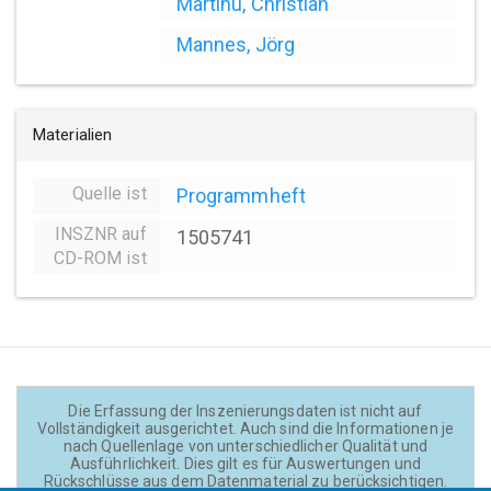
Martinu, Christian
Mannes, Jörg
Materialien
Quelle ist
Programmheft
INSZNR auf
1505741
CD-ROM ist
Die Erfassung der Inszenierungsdaten ist nicht auf
Vollständigkeit ausgerichtet. Auch sind die Informationen je
nach Quellenlage von unterschiedlicher Qualität und
Ausführlichkeit. Dies gilt es für Auswertungen und
Rückschlüsse aus dem Datenmaterial zu berücksichtigen.