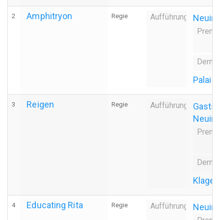
Amphitryon
2
Regie
Aufführung
Neuin
Premi
Dernie
Palais
Reigen
3
Regie
Aufführung
Gastsp
Neuin
Premi
Dernie
Klagen
Educating Rita
4
Regie
Aufführung
Neuin