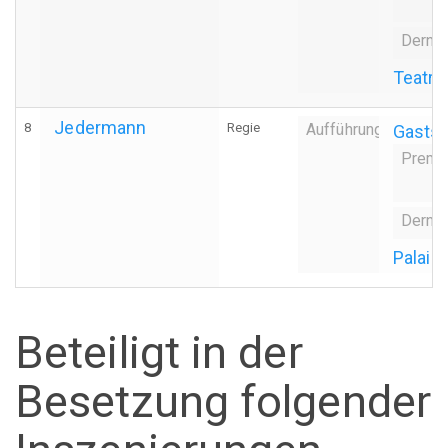
Dernie
Teatro
Jedermann
8
Regie
Aufführung
Gastsp
Premi
Dernie
Palais
Beteiligt in der
Besetzung folgender