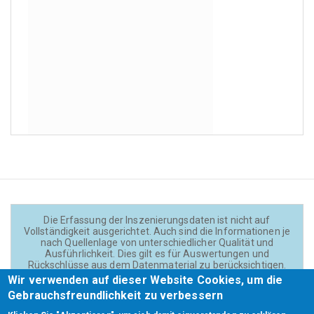
Die Erfassung der Inszenierungsdaten ist nicht auf
Vollständigkeit ausgerichtet. Auch sind die Informationen je
nach Quellenlage von unterschiedlicher Qualität und
Ausführlichkeit. Dies gilt es für Auswertungen und
Rückschlüsse aus dem Datenmaterial zu berücksichtigen.
Daten und Texte auf der Website sind - wenn nicht anders
Wir verwenden auf dieser Website Cookies, um die
angegeben - lizensiert unter
CC BY 4.0
(Creator:
Gebrauchsfreundlichkeit zu verbessern
Theadok.at).