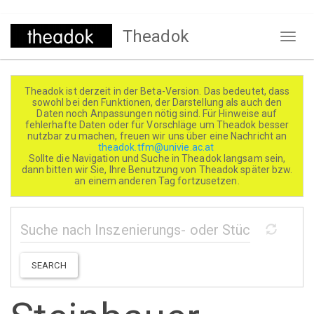
Direkt
Theadok
zum
Naviga
Inhalt
aktivi
Theadok ist derzeit in der Beta-Version. Das bedeutet, dass
sowohl bei den Funktionen, der Darstellung als auch den
Daten noch Anpassungen nötig sind. Für Hinweise auf
fehlerhafte Daten oder für Vorschläge um Theadok besser
nutzbar zu machen, freuen wir uns über eine Nachricht an
theadok.tfm@univie.ac.at
Sollte die Navigation und Suche in Theadok langsam sein,
dann bitten wir Sie, Ihre Benutzung von Theadok später bzw.
an einem anderen Tag fortzusetzen.
SEARCH