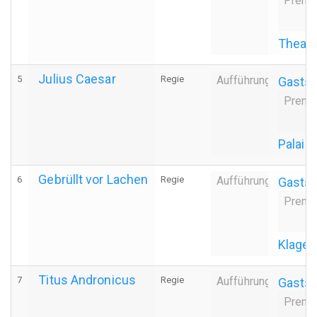
Premi
Theatr
Julius Caesar
5
Regie
Aufführung
Gastsp
Premi
Palais
Gebrüllt vor Lachen
6
Regie
Aufführung
Gastsp
Premi
Klagen
Titus Andronicus
7
Regie
Aufführung
Gastsp
Premi