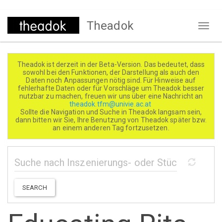
Direkt
Theadok
zum
Naviga
Inhalt
aktivi
Theadok ist derzeit in der Beta-Version. Das bedeutet, dass
sowohl bei den Funktionen, der Darstellung als auch den
Daten noch Anpassungen nötig sind. Für Hinweise auf
fehlerhafte Daten oder für Vorschläge um Theadok besser
nutzbar zu machen, freuen wir uns über eine Nachricht an
theadok.tfm@univie.ac.at
Sollte die Navigation und Suche in Theadok langsam sein,
dann bitten wir Sie, Ihre Benutzung von Theadok später bzw.
an einem anderen Tag fortzusetzen.
SEARCH