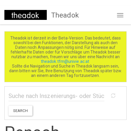
Direkt
Theadok
zum
Naviga
Inhalt
aktivi
Theadok ist derzeit in der Beta-Version. Das bedeutet, dass
sowohl bei den Funktionen, der Darstellung als auch den
Daten noch Anpassungen nötig sind. Für Hinweise auf
fehlerhafte Daten oder für Vorschläge um Theadok besser
nutzbar zu machen, freuen wir uns über eine Nachricht an
theadok.tfm@univie.ac.at
Sollte die Navigation und Suche in Theadok langsam sein,
dann bitten wir Sie, Ihre Benutzung von Theadok später bzw.
an einem anderen Tag fortzusetzen.
SEARCH