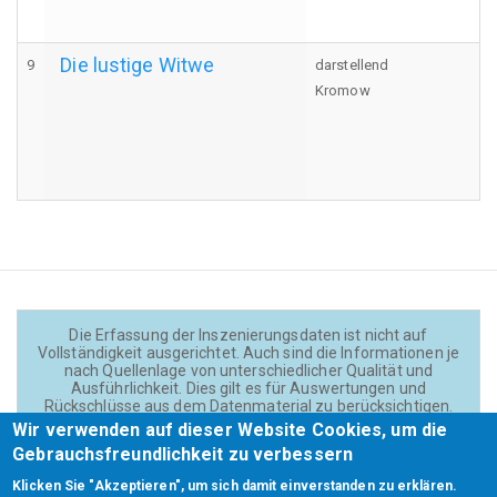
Die lustige Witwe
9
darstellend
Kromow
Die Erfassung der Inszenierungsdaten ist nicht auf
Vollständigkeit ausgerichtet. Auch sind die Informationen je
nach Quellenlage von unterschiedlicher Qualität und
Ausführlichkeit. Dies gilt es für Auswertungen und
Rückschlüsse aus dem Datenmaterial zu berücksichtigen.
Daten und Texte auf der Website sind - wenn nicht anders
Wir verwenden auf dieser Website Cookies, um die
angegeben - lizensiert unter
CC BY 4.0
(Creator:
Gebrauchsfreundlichkeit zu verbessern
Theadok.at).
Klicken Sie "Akzeptieren", um sich damit einverstanden zu erklären.