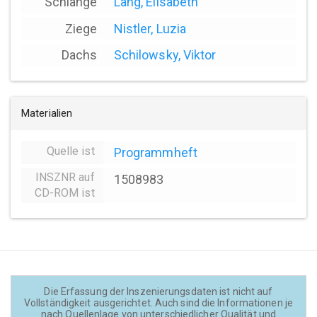
Schlange
Lang, Elisabeth
Ziege
Nistler, Luzia
Dachs
Schilowsky, Viktor
Materialien
Quelle ist
Programmheft
INSZNR auf
1508983
CD-ROM ist
Die Erfassung der Inszenierungsdaten ist nicht auf
Vollständigkeit ausgerichtet. Auch sind die Informationen je
nach Quellenlage von unterschiedlicher Qualität und