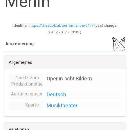
Merlin
Identifier:
https://theadok.at/performance/6477
(Last change:
29.12.2017 - 13:35
)
Inszenierung
Allgemeines
Zusatz zum
Oper in acht Bildern
Produktionstitel
Aufführungssprache
Deutsch
Sparte
Musiktheater
Relationen