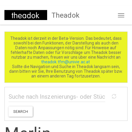
Direkt
Theadok
zum
Naviga
Inhalt
aktivi
Theadok ist derzeit in der Beta-Version. Das bedeutet, dass
sowohl bei den Funktionen, der Darstellung als auch den
Daten noch Anpassungen nötig sind. Für Hinweise auf
fehlerhafte Daten oder für Vorschläge um Theadok besser
nutzbar zu machen, freuen wir uns über eine Nachricht an
theadok.tfm@univie.ac.at
Sollte die Navigation und Suche in Theadok langsam sein,
dann bitten wir Sie, Ihre Benutzung von Theadok später bzw.
an einem anderen Tag fortzusetzen.
SEARCH