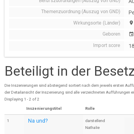
Berufszuordnungen (Auszug von GND)
Au
Themenzuordnung (Auszug von GND)
Pe
Wirkungsorte (Länder)
place
Geboren
event
Import score
1
Beteiligt in der Bese
Die Inszenierungen sind absteigend sortiert nach dem jeweils ersten Auff
der Detailansicht der Inszenierung sind alle verzeichneten Aufführungen e
Displaying 1 - 2 of 2
Inszenierungstitel
Rolle
Na und?
1
darstellend
Nathalie