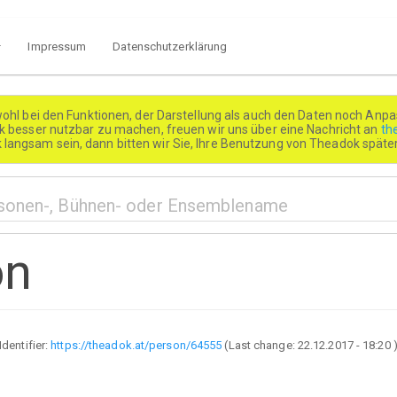
Impressum
Datenschutzerklärung
wohl bei den Funktionen, der Darstellung als auch den Daten noch Anpa
besser nutzbar zu machen, freuen wir uns über eine Nachricht an
th
k langsam sein, dann bitten wir Sie, Ihre Benutzung von Theadok spät
on
Identifier:
https://theadok.at/person/64555
(Last change:
22.12.2017 - 18:20