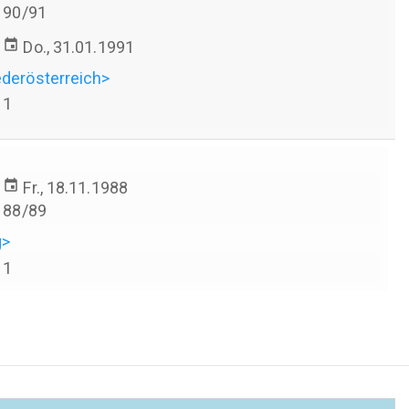
90/91
event
Do., 31.01.1991
ederösterreich>
1
event
Fr., 18.11.1988
88/89
g>
1