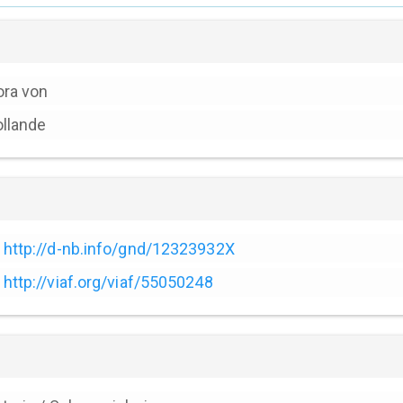
ra von
llande
http://d-nb.info/gnd/12323932X
http://viaf.org/viaf/55050248