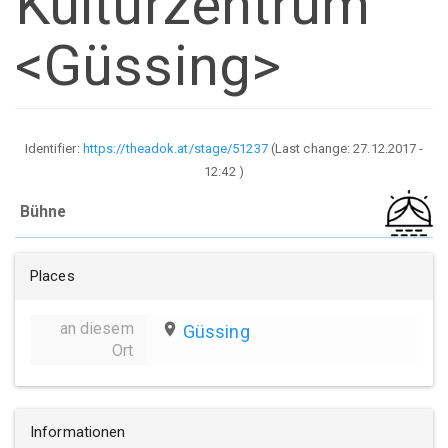
Kulturzentrum
<Güssing>
Identifier:
https://theadok.at/stage/51237
(Last change:
27.12.2017 -
12:42
)
Bühne
Places
an diesem
place
Güssing
Ort
Informationen