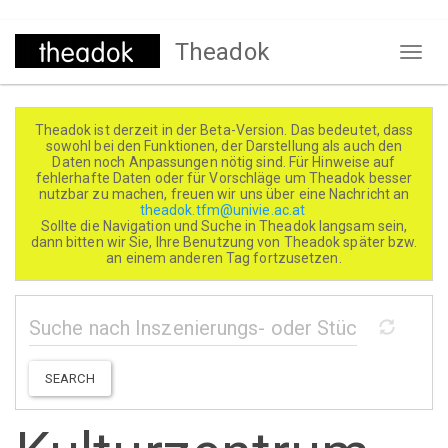
Direkt
Theadok
zum
Naviga
Inhalt
aktivi
Theadok ist derzeit in der Beta-Version. Das bedeutet, dass
sowohl bei den Funktionen, der Darstellung als auch den
Daten noch Anpassungen nötig sind. Für Hinweise auf
fehlerhafte Daten oder für Vorschläge um Theadok besser
nutzbar zu machen, freuen wir uns über eine Nachricht an
theadok.tfm@univie.ac.at
Sollte die Navigation und Suche in Theadok langsam sein,
dann bitten wir Sie, Ihre Benutzung von Theadok später bzw.
an einem anderen Tag fortzusetzen.
SEARCH