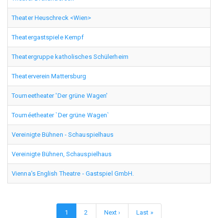
Theater Heuschreck <Wien>
Theatergastspiele Kempf
Theatergruppe katholisches Schülerheim
Theaterverein Mattersburg
Tourneetheater 'Der grüne Wagen'
Tournéetheater `Der grüne Wagen`
Vereinigte Bühnen - Schauspielhaus
Vereinigte Bühnen, Schauspielhaus
Vienna's English Theatre - Gastspiel GmbH.
Seitennummerierung
Aktuelle
1
Page
2
Nächste
Next ›
Letzte
Last »