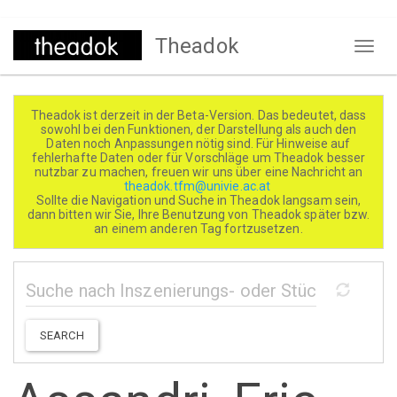
Direkt
Theadok
zum
Naviga
Inhalt
aktivi
Theadok ist derzeit in der Beta-Version. Das bedeutet, dass
sowohl bei den Funktionen, der Darstellung als auch den
Daten noch Anpassungen nötig sind. Für Hinweise auf
fehlerhafte Daten oder für Vorschläge um Theadok besser
nutzbar zu machen, freuen wir uns über eine Nachricht an
theadok.tfm@univie.ac.at
Sollte die Navigation und Suche in Theadok langsam sein,
dann bitten wir Sie, Ihre Benutzung von Theadok später bzw.
an einem anderen Tag fortzusetzen.
SEARCH