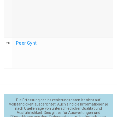
Peer Gynt
20
Die Erfassung der Inszenierungsdaten ist nicht auf
Vollständigkeit ausgerichtet. Auch sind die Informationen je
nach Quellenlage von unterschiedlicher Qualität und
Ausführlichkeit. Dies gilt es für Auswertungen und
Rückschlüsse aus dem Datenmaterial zu berücksichtigen.