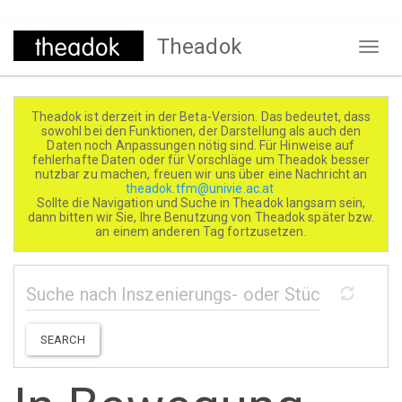
Direkt
Theadok
zum
Naviga
Inhalt
aktivi
Theadok ist derzeit in der Beta-Version. Das bedeutet, dass
sowohl bei den Funktionen, der Darstellung als auch den
Daten noch Anpassungen nötig sind. Für Hinweise auf
fehlerhafte Daten oder für Vorschläge um Theadok besser
nutzbar zu machen, freuen wir uns über eine Nachricht an
theadok.tfm@univie.ac.at
Sollte die Navigation und Suche in Theadok langsam sein,
dann bitten wir Sie, Ihre Benutzung von Theadok später bzw.
an einem anderen Tag fortzusetzen.
SEARCH