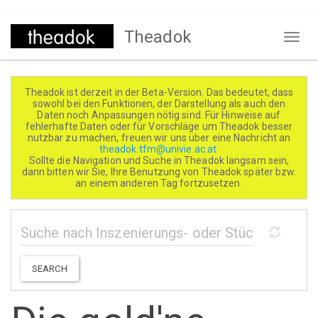
Direkt
Theadok
zum
Naviga
Inhalt
aktivi
Theadok ist derzeit in der Beta-Version. Das bedeutet, dass
sowohl bei den Funktionen, der Darstellung als auch den
Daten noch Anpassungen nötig sind. Für Hinweise auf
fehlerhafte Daten oder für Vorschläge um Theadok besser
nutzbar zu machen, freuen wir uns über eine Nachricht an
theadok.tfm@univie.ac.at
Sollte die Navigation und Suche in Theadok langsam sein,
dann bitten wir Sie, Ihre Benutzung von Theadok später bzw.
an einem anderen Tag fortzusetzen.
SEARCH