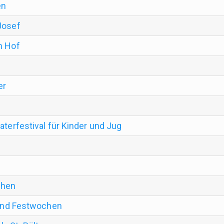
en
Josef
m Hof
er
aterfestival für Kinder und Jug
chen
- und Festwochen