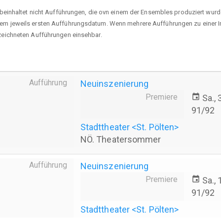
s beinhaltet nicht Aufführungen, die ovn einem der Ensembles produziert wurd
em jeweils ersten Aufführungsdatum. Wenn mehrere Aufführungen zu einer Insz
rzeichneten Aufführungen einsehbar.
Aufführung
Neuinszenierung
Premiere
event
Sa.,
91/92
Stadttheater <St. Pölten>
NÖ. Theatersommer
Aufführung
Neuinszenierung
Premiere
event
Sa.,
91/92
Stadttheater <St. Pölten>