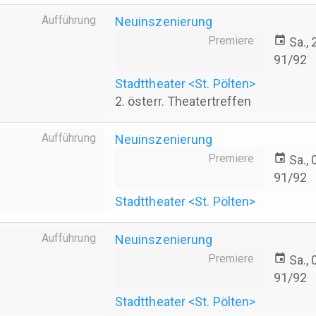
Aufführung
Neuinszenierung
Premiere
event
Sa.,
91/92
Stadttheater <St. Pölten>
2. österr. Theatertreffen
Aufführung
Neuinszenierung
Premiere
event
Sa.,
91/92
Stadttheater <St. Pölten>
Aufführung
Neuinszenierung
Premiere
event
Sa.,
91/92
Stadttheater <St. Pölten>