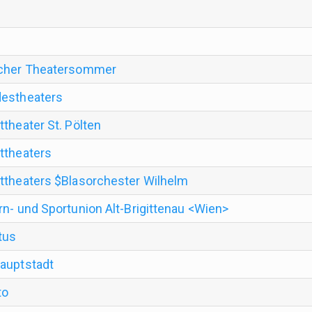
r
scher Theatersommer
destheaters
theater St. Pölten
ttheaters
ttheaters $Blasorchester Wilhelm
rn- und Sportunion Alt-Brigittenau <Wien>
tus
auptstadt
to