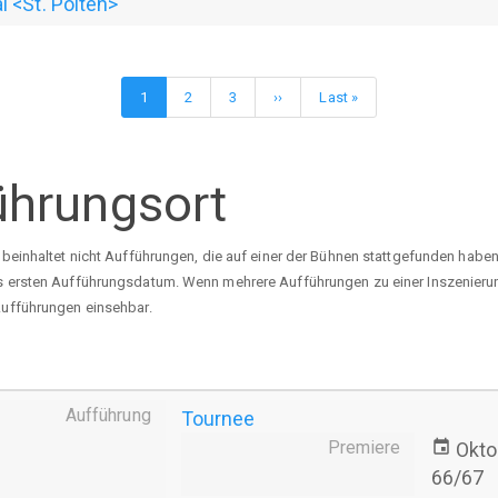
 <St. Pölten>
Aktuelle
1
Page
2
Page
3
Nächste
››
Letzte
Last »
Seite
Seite
Seite
ührungsort
s beinhaltet nicht Aufführungen, die auf einer der Bühnen stattgefunden habe
ls ersten Aufführungsdatum. Wenn mehrere Aufführungen zu einer Inszenierung
 Aufführungen einsehbar.
Aufführung
Tournee
Premiere
event
Okto
66/67