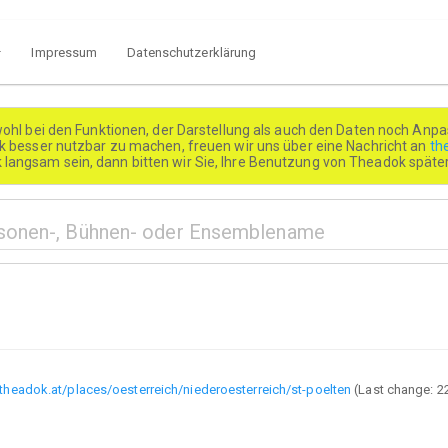
Impressum
Datenschutzerklärung
wohl bei den Funktionen, der Darstellung als auch den Daten noch Anpa
besser nutzbar zu machen, freuen wir uns über eine Nachricht an
th
k langsam sein, dann bitten wir Sie, Ihre Benutzung von Theadok spät
/theadok.at/places/oesterreich/niederoesterreich/st-poelten
(Last change:
2