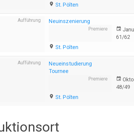
place
St. Pölten
Aufführung
Neuinszenierung
Premiere
event
Janu
61/62
place
St. Pölten
Aufführung
Neueinstudierung
Tournee
Premiere
event
Okto
48/49
place
St. Pölten
uktionsort