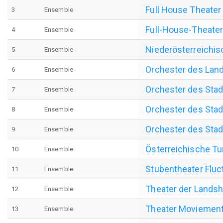
Full House Theater
3
Ensemble
Full-House-Theate
4
Ensemble
Niederösterreichi
5
Ensemble
Orchester des Lan
6
Ensemble
Orchester des Stadt
7
Ensemble
Orchester des Stad
8
Ensemble
Orchester des Stad
9
Ensemble
Österreichische Tu
10
Ensemble
Stubentheater Fluc
11
Ensemble
Theater der Landsh
12
Ensemble
Theater Moviemen
13
Ensemble