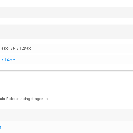
T-03-7871493
871493
ls Referenz eingetragen ist.
r