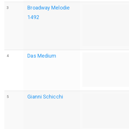
Broadway Melodie
3
1492
Das Medium
4
Gianni Schicchi
5