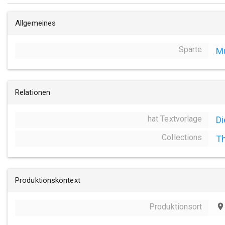
Allgemeines
Sparte
Mu
Relationen
hat Textvorlage
Di
Collections
Th
Produktionskontext
Produktionsort
place