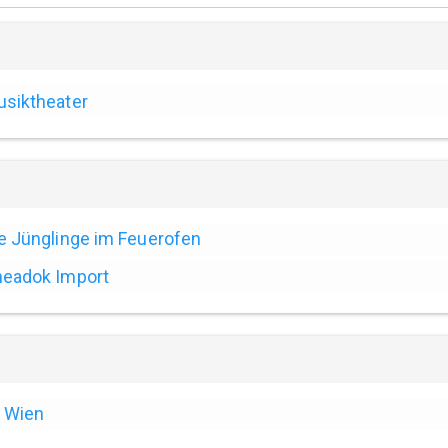
siktheater
e Jünglinge im Feuerofen
eadok Import
Wien