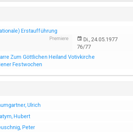
ationale) Erstaufführung
Premiere
event
Di., 24.05.1977
76/77
arre Zum Göttlichen Heiland Votivkirche
iener Festwochen
umgartner, Ulrich
atym, Hubert
uschnig, Peter