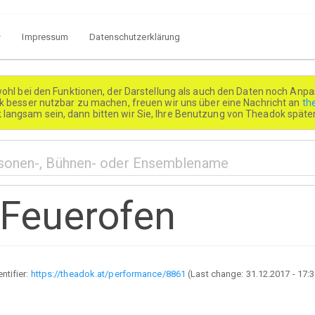
Impressum
Datenschutzerklärung
wohl bei den Funktionen, der Darstellung als auch den Daten noch Anpa
besser nutzbar zu machen, freuen wir uns über eine Nachricht an
th
k langsam sein, dann bitten wir Sie, Ihre Benutzung von Theadok spät
 Feuerofen
entifier:
https://theadok.at/performance/8861
(Last change:
31.12.2017 - 17: