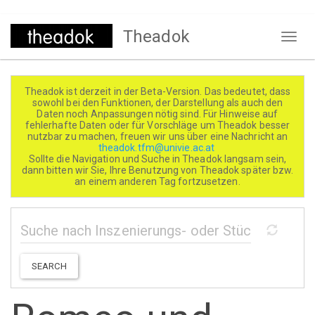
Direkt
Theadok
zum
Naviga
Inhalt
aktivi
Theadok ist derzeit in der Beta-Version. Das bedeutet, dass
sowohl bei den Funktionen, der Darstellung als auch den
Daten noch Anpassungen nötig sind. Für Hinweise auf
fehlerhafte Daten oder für Vorschläge um Theadok besser
nutzbar zu machen, freuen wir uns über eine Nachricht an
theadok.tfm@univie.ac.at
Sollte die Navigation und Suche in Theadok langsam sein,
dann bitten wir Sie, Ihre Benutzung von Theadok später bzw.
an einem anderen Tag fortzusetzen.
SEARCH