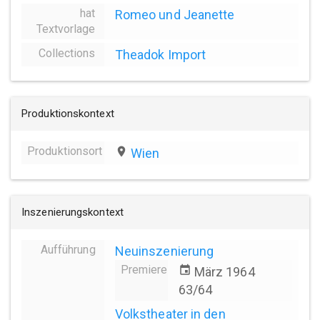
hat
Romeo und Jeanette
Textvorlage
Collections
Theadok Import
Produktionskontext
Produktionsort
place
Wien
Inszenierungskontext
Aufführung
Neuinszenierung
Premiere
event
März 1964
63/64
Volkstheater in den