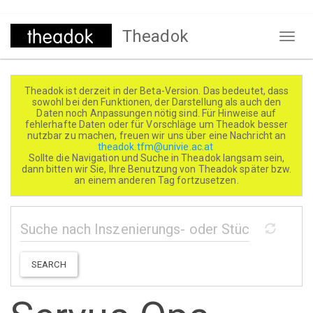
Direkt
Theadok
zum
Naviga
Inhalt
aktivi
Theadok ist derzeit in der Beta-Version. Das bedeutet, dass
sowohl bei den Funktionen, der Darstellung als auch den
Daten noch Anpassungen nötig sind. Für Hinweise auf
fehlerhafte Daten oder für Vorschläge um Theadok besser
nutzbar zu machen, freuen wir uns über eine Nachricht an
theadok.tfm@univie.ac.at
Sollte die Navigation und Suche in Theadok langsam sein,
dann bitten wir Sie, Ihre Benutzung von Theadok später bzw.
an einem anderen Tag fortzusetzen.
SEARCH