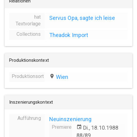
Relationen
hat
Servus Opa, sagte ich leise
Textvorlage
Collections
Theadok Import
Produktionskontext
Produktionsort
place
Wien
Inszenierungskontext
Aufführung
Neuinszenierung
Premiere
event
Di., 18.10.1988
88/89