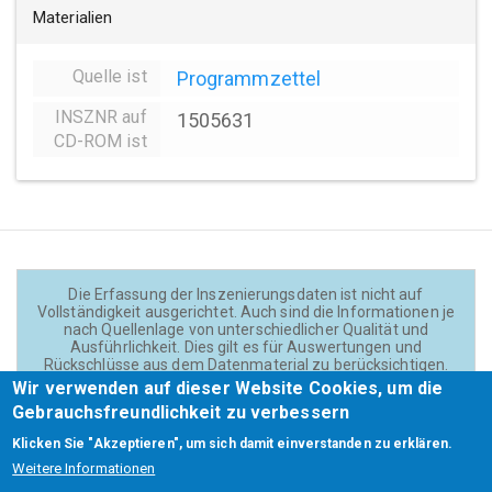
Materialien
Quelle ist
Programmzettel
INSZNR auf
1505631
CD-ROM ist
Die Erfassung der Inszenierungsdaten ist nicht auf
Vollständigkeit ausgerichtet. Auch sind die Informationen je
nach Quellenlage von unterschiedlicher Qualität und
Ausführlichkeit. Dies gilt es für Auswertungen und
Rückschlüsse aus dem Datenmaterial zu berücksichtigen.
Daten und Texte auf der Website sind - wenn nicht anders
Wir verwenden auf dieser Website Cookies, um die
angegeben - lizensiert unter
CC BY 4.0
(Creator:
Gebrauchsfreundlichkeit zu verbessern
Theadok.at).
Klicken Sie "Akzeptieren", um sich damit einverstanden zu erklären.
Weitere Informationen
Barrierefreiheit
Credits
Kontakt