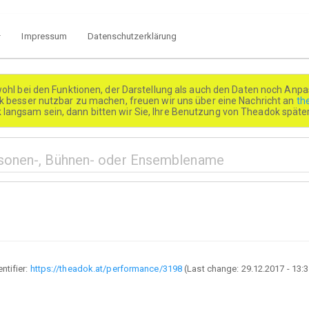
Impressum
Datenschutzerklärung
wohl bei den Funktionen, der Darstellung als auch den Daten noch Anpa
besser nutzbar zu machen, freuen wir uns über eine Nachricht an
th
k langsam sein, dann bitten wir Sie, Ihre Benutzung von Theadok spät
entifier:
https://theadok.at/performance/3198
(Last change:
29.12.2017 - 13: