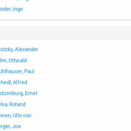
eider, Inge
otzky, Alexander
hn, Ottwald
hlhauser, Paul
hedl, Alfred
lzenburg, Ernst
lva, Roland
inen, Ullo von
rger, Joe