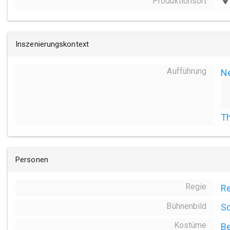
Produktionsort
place
Inszenierungskontext
Aufführung
N
Th
Personen
Regie
Re
Bühnenbild
Sc
Kostüme
Be