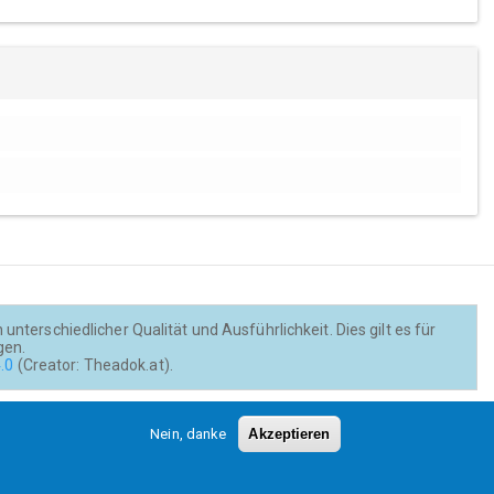
nterschiedlicher Qualität und Ausführlichkeit. Dies gilt es für
gen.
.0
(Creator: Theadok.at).
Barrierefreiheit
Credits
Kontakt
Nein, danke
Akzeptieren