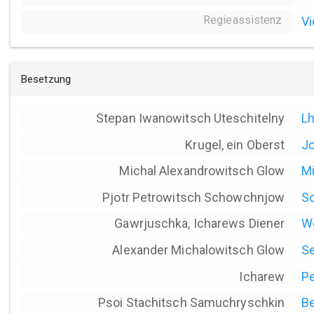
Regieassistenz
Vi
Besetzung
Stepan Iwanowitsch Uteschitelny
Lh
Krugel, ein Oberst
Jo
Michal Alexandrowitsch Glow
Mü
Pjotr Petrowitsch Schowchnjow
Sc
Gawrjuschka, Icharews Diener
Wo
Alexander Michalowitsch Glow
Se
Icharew
Pe
Psoi Stachitsch Samuchryschkin
Be