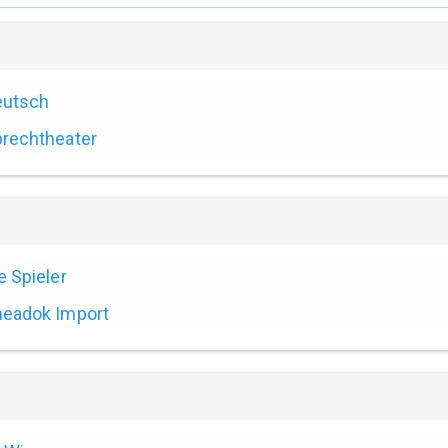
eutsch
rechtheater
e Spieler
eadok Import