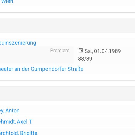
Wien
euinszenierung
Premiere
event
Sa., 01.04.1989
88/89
eater an der Gumpendorfer Straße
y, Anton
hmidt, Axel T.
rchtold, Brigitte