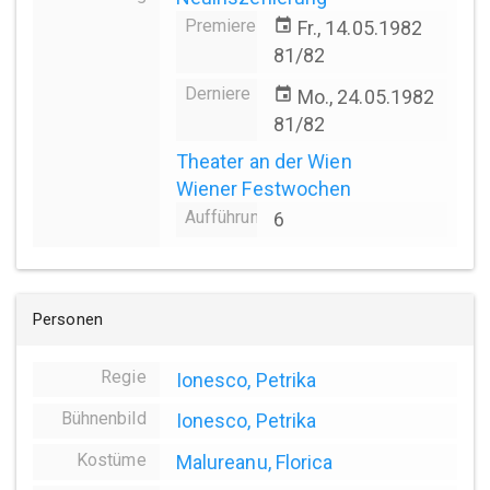
Premiere
event
Fr., 14.05.1982
81/82
Derniere
event
Mo., 24.05.1982
81/82
Theater an der Wien
Wiener Festwochen
Aufführungsanzahl
6
Personen
Regie
Ionesco, Petrika
Bühnenbild
Ionesco, Petrika
Kostüme
Malureanu, Florica