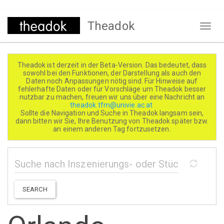
Direkt
Theadok
zum
Naviga
Inhalt
aktivi
Theadok ist derzeit in der Beta-Version. Das bedeutet, dass
sowohl bei den Funktionen, der Darstellung als auch den
Daten noch Anpassungen nötig sind. Für Hinweise auf
fehlerhafte Daten oder für Vorschläge um Theadok besser
nutzbar zu machen, freuen wir uns über eine Nachricht an
theadok.tfm@univie.ac.at
Sollte die Navigation und Suche in Theadok langsam sein,
dann bitten wir Sie, Ihre Benutzung von Theadok später bzw.
an einem anderen Tag fortzusetzen.
SEARCH