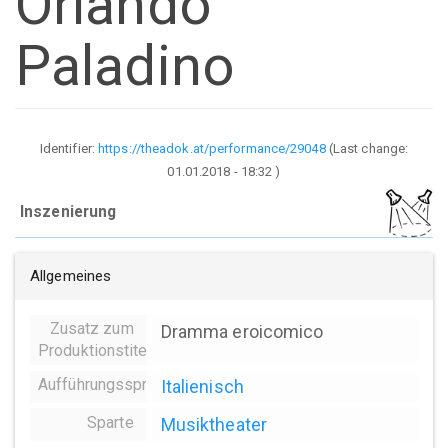
Orlando
Paladino
Identifier:
https://theadok.at/performance/29048
(Last change:
01.01.2018 - 18:32
)
Inszenierung
Allgemeines
Zusatz zum
Dramma eroicomico
Produktionstitel
Aufführungssprache
Italienisch
Sparte
Musiktheater