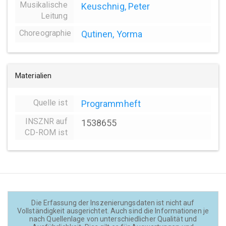
Musikalische
Keuschnig, Peter
Leitung
Choreographie
Qutinen, Yorma
Materialien
Quelle ist
Programmheft
INSZNR auf
1538655
CD-ROM ist
Die Erfassung der Inszenierungsdaten ist nicht auf
Vollständigkeit ausgerichtet. Auch sind die Informationen je
nach Quellenlage von unterschiedlicher Qualität und