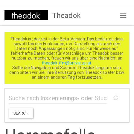
Direkt
Theadok
zum
Naviga
Inhalt
aktivi
Theadok ist derzeit in der Beta-Version. Das bedeutet, dass
sowohl bei den Funktionen, der Darstellung als auch den
Daten noch Anpassungen nötig sind. Für Hinweise auf
fehlerhafte Daten oder für Vorschläge um Theadok besser
nutzbar zu machen, freuen wir uns über eine Nachricht an
theadok.tfm@univie.ac.at
Sollte die Navigation und Suche in Theadok langsam sein,
dann bitten wir Sie, Ihre Benutzung von Theadok später bzw.
an einem anderen Tag fortzusetzen.
SEARCH