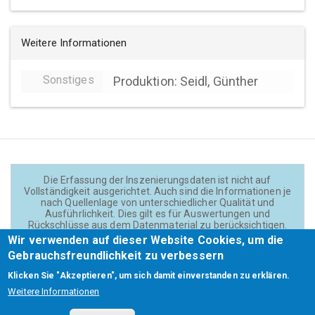
Weitere Informationen
Sonstiges
Produktion: Seidl, Günther
Die Erfassung der Inszenierungsdaten ist nicht auf
Vollständigkeit ausgerichtet. Auch sind die Informationen je
nach Quellenlage von unterschiedlicher Qualität und
Ausführlichkeit. Dies gilt es für Auswertungen und
Rückschlüsse aus dem Datenmaterial zu berücksichtigen.
Daten und Texte auf der Website sind - wenn nicht anders
Wir verwenden auf dieser Website Cookies, um die
angegeben - lizensiert unter
CC BY 4.0
(Creator:
Gebrauchsfreundlichkeit zu verbessern
Theadok.at).
Klicken Sie "Akzeptieren", um sich damit einverstanden zu erklären.
Weitere Informationen
Barrierefreiheit
Credits
Kontakt