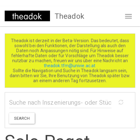
Direkt
Theadok
zum
Naviga
Inhalt
aktivi
Theadok ist derzeit in der Beta-Version. Das bedeutet, dass
sowohl bei den Funktionen, der Darstellung als auch den
Daten noch Anpassungen nötig sind. Für Hinweise auf
fehlerhafte Daten oder für Vorschläge um Theadok besser
nutzbar zu machen, freuen wir uns über eine Nachricht an
theadok.tfm@univie.ac.at
Sollte die Navigation und Suche in Theadok langsam sein,
dann bitten wir Sie, Ihre Benutzung von Theadok später bzw.
an einem anderen Tag fortzusetzen.
SEARCH