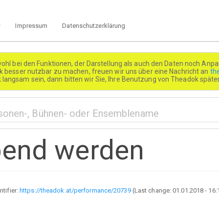
Impressum
Datenschutzerklärung
wohl bei den Funktionen, der Darstellung als auch den Daten noch Anpa
besser nutzbar zu machen, freuen wir uns über eine Nachricht an
th
k langsam sein, dann bitten wir Sie, Ihre Benutzung von Theadok spät
Abend werden
ntifier:
https://theadok.at/performance/20739
(Last change:
01.01.2018 - 16: