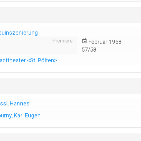
euinszenierung
Premiere
event
Februar 1958
57/58
adttheater <St. Pölten>
ssl, Hannes
urny, Karl Eugen