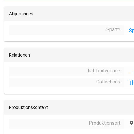
Allgemeines
Sparte
Sp
Relationen
hat Textvorlage
..
Collections
Th
Produktionskontext
Produktionsort
place