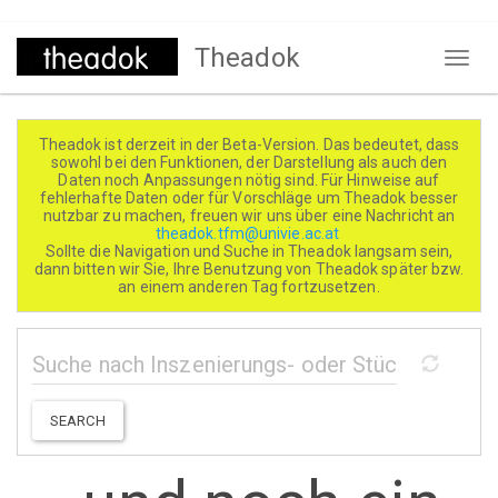
Direkt
Theadok
zum
Naviga
Inhalt
aktivi
Theadok ist derzeit in der Beta-Version. Das bedeutet, dass
sowohl bei den Funktionen, der Darstellung als auch den
Daten noch Anpassungen nötig sind. Für Hinweise auf
fehlerhafte Daten oder für Vorschläge um Theadok besser
nutzbar zu machen, freuen wir uns über eine Nachricht an
theadok.tfm@univie.ac.at
Sollte die Navigation und Suche in Theadok langsam sein,
dann bitten wir Sie, Ihre Benutzung von Theadok später bzw.
an einem anderen Tag fortzusetzen.
SEARCH