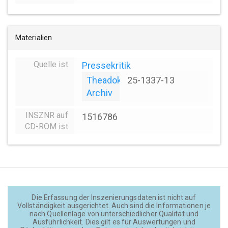
Materialien
Quelle ist
Pressekritik
Theadok
25-1337-13
Archiv
INSZNR auf
1516786
CD-ROM ist
Die Erfassung der Inszenierungsdaten ist nicht auf
Vollständigkeit ausgerichtet. Auch sind die Informationen je
nach Quellenlage von unterschiedlicher Qualität und
Ausführlichkeit. Dies gilt es für Auswertungen und