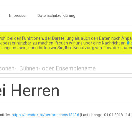
Impressum
Datenschutzerklärung
wohl bei den Funktionen, der Darstellung als auch den Daten noch Anpa
besser nutzbar zu machen, freuen wir uns über eine Nachricht an
th
k langsam sein, dann bitten wir Sie, Ihre Benutzung von Theadok spät
i Herren
ntifier:
https://theadok.at/performance/13136
(Last change:
01.01.2018 - 14: