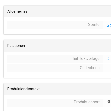
Allgemeines
Sparte
Sp
Relationen
hat Textvorlage
Kl
Collections
Th
Produktionskontext
Produktionsort
place