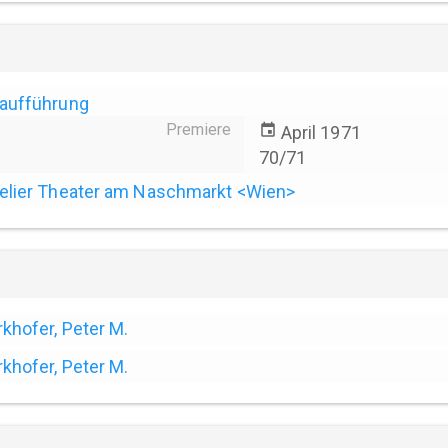
aufführung
Premiere
event
April 1971
70/71
elier Theater am Naschmarkt <Wien>
rkhofer, Peter M.
rkhofer, Peter M.