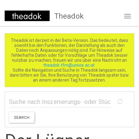
Direkt
Theadok
zum
Naviga
Inhalt
aktivi
Theadok ist derzeit in der Beta-Version. Das bedeutet, dass
sowohl bei den Funktionen, der Darstellung als auch den
Daten noch Anpassungen nötig sind. Für Hinweise auf
fehlerhafte Daten oder für Vorschläge um Theadok besser
nutzbar zu machen, freuen wir uns über eine Nachricht an
theadok.tfm@univie.ac.at
Sollte die Navigation und Suche in Theadok langsam sein,
dann bitten wir Sie, Ihre Benutzung von Theadok später bzw.
an einem anderen Tag fortzusetzen.
SEARCH