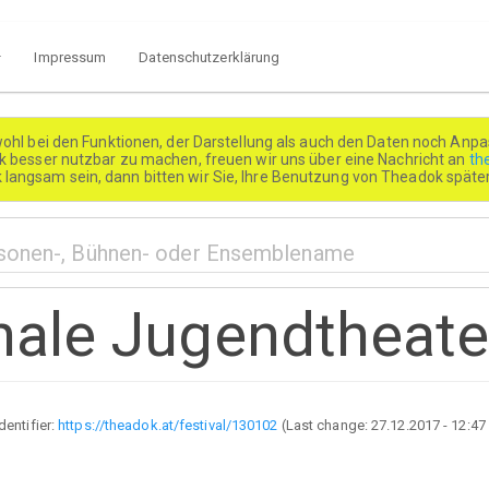
Impressum
Datenschutzerklärung
wohl bei den Funktionen, der Darstellung als auch den Daten noch Anpa
besser nutzbar zu machen, freuen wir uns über eine Nachricht an
th
k langsam sein, dann bitten wir Sie, Ihre Benutzung von Theadok spät
onale Jugendtheate
Identifier:
https://theadok.at/festival/130102
(Last change:
27.12.2017 - 12:47