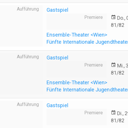
Aufführung
Gastspiel
Premiere
event
Do.,
81/82
Ensemble-Theater <Wien>
Fünfte Internationale Jugendtheate
Aufführung
Gastspiel
Premiere
event
Mi.,
81/82
Ensemble-Theater <Wien>
Fünfte Internationale Jugendtheate
Aufführung
Gastspiel
Premiere
event
Di.,
81/82