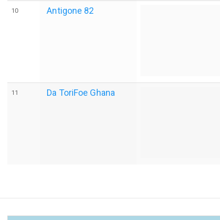
Antigone 82
10
Da ToriFoe Ghana
11