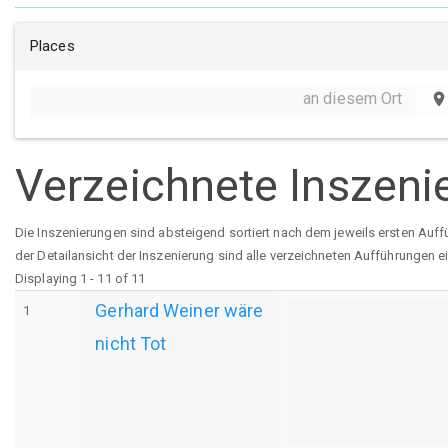
Places
an diesem Ort
place
Verzeichnete Inszeni
Die Inszenierungen sind absteigend sortiert nach dem jeweils ersten Auff
der Detailansicht der Inszenierung sind alle verzeichneten Aufführungen e
Displaying 1 - 11 of 11
Gerhard Weiner wäre
1
nicht Tot