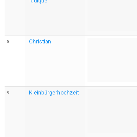
Iquique
Christian
8
Kleinbürgerhochzeit
9