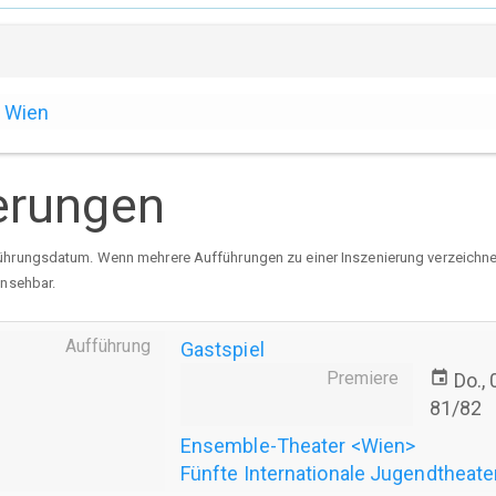
Wien
erungen
ührungsdatum. Wenn mehrere Aufführungen zu einer Inszenierung verzeichnet 
insehbar.
Aufführung
Gastspiel
Premiere
event
Do.,
81/82
Ensemble-Theater <Wien>
Fünfte Internationale Jugendtheate