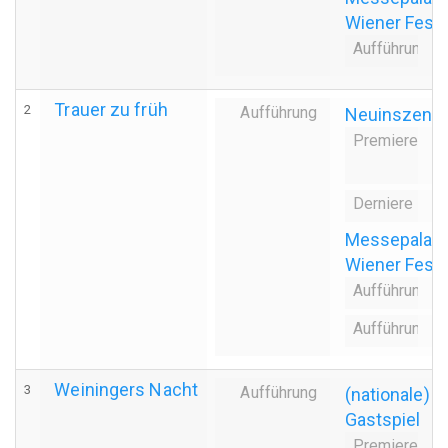
Wiener Fes
Aufführungsa
1
Trauer zu früh
2
Aufführung
Neuinszenie
Premiere
even
8
Derniere
even
Messepalast,
Wiener Fes
Aufführungsa
6
Aufführungsd
1
Weiningers Nacht
3
Aufführung
(nationale) 
Gastspiel
Premiere
even