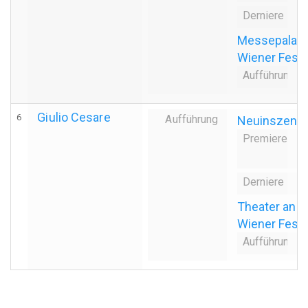
Derniere
even
Messepalast,
Wiener Fes
Aufführungsa
1
Giulio Cesare
6
Aufführung
Neuinszenie
Premiere
even
8
Derniere
even
Theater an d
Wiener Fes
Aufführungsa
6