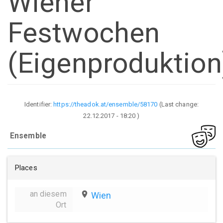
Wiener
Festwochen
(Eigenproduktion
Identifier:
https://theadok.at/ensemble/58170
(Last change:
22.12.2017 - 18:20
)
Ensemble
Places
an diesem
place
Wien
Ort