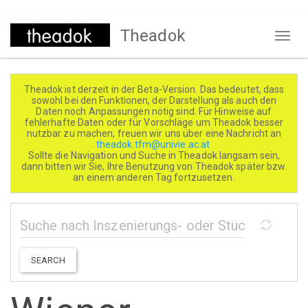
Direkt
Theadok
zum
Naviga
Inhalt
aktivi
Theadok ist derzeit in der Beta-Version. Das bedeutet, dass
sowohl bei den Funktionen, der Darstellung als auch den
Daten noch Anpassungen nötig sind. Für Hinweise auf
fehlerhafte Daten oder für Vorschläge um Theadok besser
nutzbar zu machen, freuen wir uns über eine Nachricht an
theadok.tfm@univie.ac.at
Sollte die Navigation und Suche in Theadok langsam sein,
dann bitten wir Sie, Ihre Benutzung von Theadok später bzw.
an einem anderen Tag fortzusetzen.
SEARCH