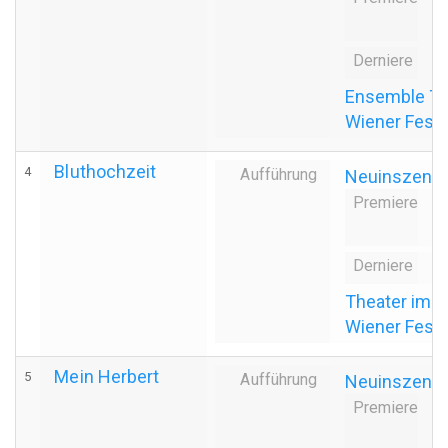
8
Derniere
even
Ensemble The
Wiener Fes
Bluthochzeit
4
Aufführung
Neuinszenie
Premiere
even
8
Derniere
even
Theater im 
Wiener Fes
Mein Herbert
5
Aufführung
Neuinszenie
Premiere
even
8