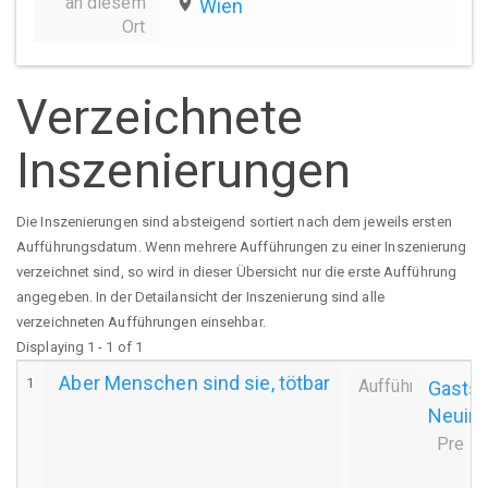
an diesem
place
Wien
Ort
Verzeichnete
Inszenierungen
Die Inszenierungen sind absteigend sortiert nach dem jeweils ersten
Aufführungsdatum. Wenn mehrere Aufführungen zu einer Inszenierung
verzeichnet sind, so wird in dieser Übersicht nur die erste Aufführung
angegeben. In der Detailansicht der Inszenierung sind alle
verzeichneten Aufführungen einsehbar.
Displaying 1 - 1 of 1
Aber Menschen sind sie, tötbar
1
Aufführung
Gastsp
Neuin
Premi
ev