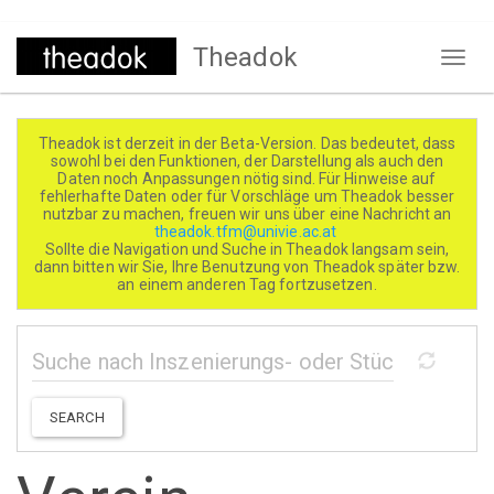
Direkt
Theadok
zum
Naviga
Inhalt
aktivi
Theadok ist derzeit in der Beta-Version. Das bedeutet, dass
sowohl bei den Funktionen, der Darstellung als auch den
Daten noch Anpassungen nötig sind. Für Hinweise auf
fehlerhafte Daten oder für Vorschläge um Theadok besser
nutzbar zu machen, freuen wir uns über eine Nachricht an
theadok.tfm@univie.ac.at
Sollte die Navigation und Suche in Theadok langsam sein,
dann bitten wir Sie, Ihre Benutzung von Theadok später bzw.
an einem anderen Tag fortzusetzen.
SEARCH