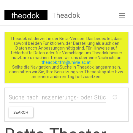
Direkt
Theadok
zum
Naviga
Inhalt
aktivi
Theadok ist derzeit in der Beta-Version. Das bedeutet, dass
sowohl bei den Funktionen, der Darstellung als auch den
Daten noch Anpassungen nötig sind. Für Hinweise auf
fehlerhafte Daten oder für Vorschläge um Theadok besser
nutzbar zu machen, freuen wir uns über eine Nachricht an
theadok.tfm@univie.ac.at
Sollte die Navigation und Suche in Theadok langsam sein,
dann bitten wir Sie, Ihre Benutzung von Theadok später bzw.
an einem anderen Tag fortzusetzen.
SEARCH