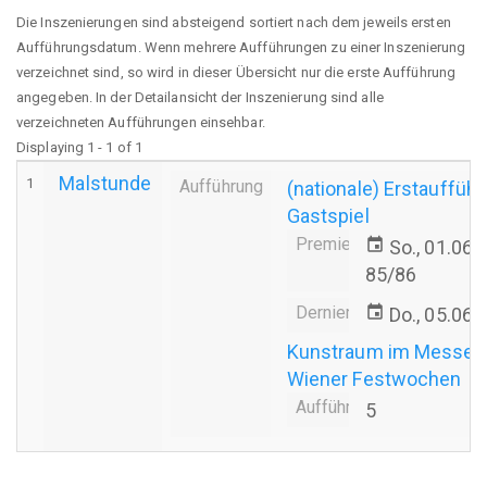
Die Inszenierungen sind absteigend sortiert nach dem jeweils ersten
Aufführungsdatum. Wenn mehrere Aufführungen zu einer Inszenierung
verzeichnet sind, so wird in dieser Übersicht nur die erste Aufführung
angegeben. In der Detailansicht der Inszenierung sind alle
verzeichneten Aufführungen einsehbar.
Displaying 1 - 1 of 1
Malstunde
1
Aufführung
(nationale) Erstauffüh
Gastspiel
Premiere
event
So., 01.06.
85/86
Derniere
event
Do., 05.06.
Kunstraum im Messepa
Wiener Festwochen
Aufführungsanzahl
5