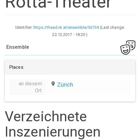
Rotta-Theater
Identifier:
https://theadok.at/ensemble/56734
(Last change:
22.12.2017 - 18:20
)
Ensemble
Places
an diesem
place
Zürich
Ort
Verzeichnete
Inszenierungen