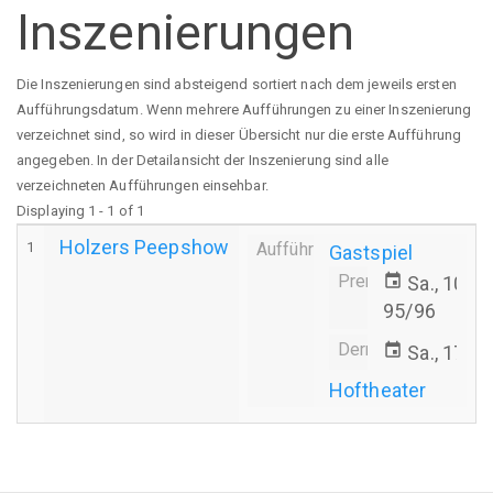
Inszenierungen
Die Inszenierungen sind absteigend sortiert nach dem jeweils ersten
Aufführungsdatum. Wenn mehrere Aufführungen zu einer Inszenierung
verzeichnet sind, so wird in dieser Übersicht nur die erste Aufführung
angegeben. In der Detailansicht der Inszenierung sind alle
verzeichneten Aufführungen einsehbar.
Displaying 1 - 1 of 1
Holzers Peepshow
1
Aufführung
Gastspiel
Premiere
event
Sa., 10.0
95/96
Derniere
event
Sa., 17.0
Hoftheater