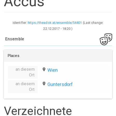
Accus
Identifier:
https://theadok.at/ensemble/54401
(Last change:
22.12.2017 - 18:20
)
Ensemble
Places
an diesem
place
Wien
Ort
an diesem
place
Guntersdorf
Ort
Verzeichnete