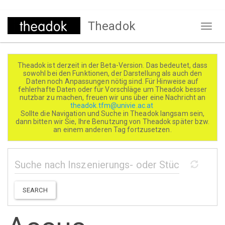
Direkt
Theadok
zum
Naviga
Inhalt
aktivi
Theadok ist derzeit in der Beta-Version. Das bedeutet, dass
sowohl bei den Funktionen, der Darstellung als auch den
Daten noch Anpassungen nötig sind. Für Hinweise auf
fehlerhafte Daten oder für Vorschläge um Theadok besser
nutzbar zu machen, freuen wir uns über eine Nachricht an
theadok.tfm@univie.ac.at
Sollte die Navigation und Suche in Theadok langsam sein,
dann bitten wir Sie, Ihre Benutzung von Theadok später bzw.
an einem anderen Tag fortzusetzen.
SEARCH