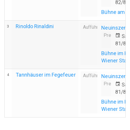
82/83
Bühne am H
Rinoldo Rinaldini
3
Aufführung
Neuinszeni
Premiere
event
Sa.
81/82
Bühne im H
Wiener Stad
Tannhäuser im Fegefeuer
4
Aufführung
Neuinszeni
Premiere
event
Sa.
81/82
Bühne im H
Wiener Stad