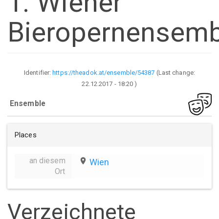
1. Wiener
Bieropernensemb
Identifier:
https://theadok.at/ensemble/54387
(Last change:
22.12.2017 - 18:20
)
Ensemble
Places
an diesem
place
Wien
Ort
Verzeichnete