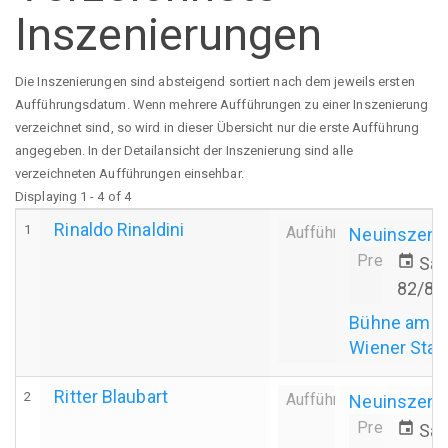
Inszenierungen
Die Inszenierungen sind absteigend sortiert nach dem jeweils ersten
Aufführungsdatum. Wenn mehrere Aufführungen zu einer Inszenierung
verzeichnet sind, so wird in dieser Übersicht nur die erste Aufführung
angegeben. In der Detailansicht der Inszenierung sind alle
verzeichneten Aufführungen einsehbar.
Displaying 1 - 4 of 4
Rinaldo Rinaldini
1
Aufführung
Neuinszeni
Premiere
event
Sa.
82/83
Bühne am H
Wiener Stad
Ritter Blaubart
2
Aufführung
Neuinszeni
Premiere
event
Sa.