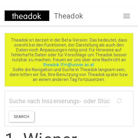
Direkt
Theadok
zum
Naviga
Inhalt
aktivi
Theadok ist derzeit in der Beta-Version. Das bedeutet, dass
sowohl bei den Funktionen, der Darstellung als auch den
Daten noch Anpassungen nötig sind. Für Hinweise auf
fehlerhafte Daten oder für Vorschläge um Theadok besser
nutzbar zu machen, freuen wir uns über eine Nachricht an
theadok.tfm@univie.ac.at
Sollte die Navigation und Suche in Theadok langsam sein,
dann bitten wir Sie, Ihre Benutzung von Theadok später bzw.
an einem anderen Tag fortzusetzen.
SEARCH