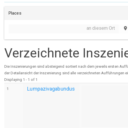
Places
an diesem Ort
place
Verzeichnete Inszeni
Die Inszenierungen sind absteigend sortiert nach dem jeweils ersten Auff
der Detailansicht der Inszenierung sind alle verzeichneten Aufführungen e
Displaying 1 - 1 of 1
Lumpazivagabundus
1