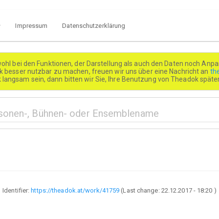
Impressum
Datenschutzerklärung
wohl bei den Funktionen, der Darstellung als auch den Daten noch Anpa
besser nutzbar zu machen, freuen wir uns über eine Nachricht an
th
k langsam sein, dann bitten wir Sie, Ihre Benutzung von Theadok spät
Identifier:
https://theadok.at/work/41759
(Last change:
22.12.2017 - 18:20
)