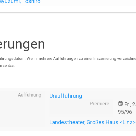
yuzumi, Toshirō
erungen
ührungsdatum. Wenn mehrere Aufführungen zu einer Inszenierung verzeichnet 
insehbar.
Aufführung
Uraufführung
Premiere
event
Fr., 
95/96
Landestheater, Großes Haus <Linz>