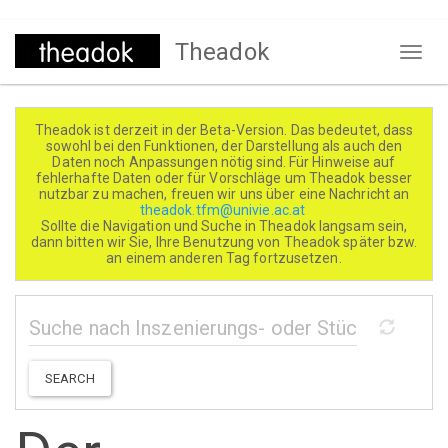
Direkt
Theadok
zum
Naviga
Inhalt
aktivi
Theadok ist derzeit in der Beta-Version. Das bedeutet, dass
sowohl bei den Funktionen, der Darstellung als auch den
Daten noch Anpassungen nötig sind. Für Hinweise auf
fehlerhafte Daten oder für Vorschläge um Theadok besser
nutzbar zu machen, freuen wir uns über eine Nachricht an
theadok.tfm@univie.ac.at
Sollte die Navigation und Suche in Theadok langsam sein,
dann bitten wir Sie, Ihre Benutzung von Theadok später bzw.
an einem anderen Tag fortzusetzen.
SEARCH