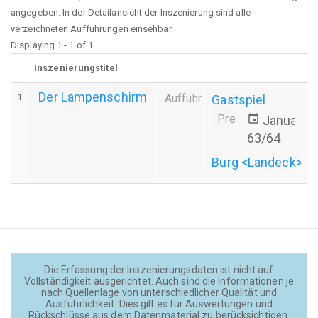
angegeben. In der Detailansicht der Inszenierung sind alle
verzeichneten Aufführungen einsehbar.
Displaying 1 - 1 of 1
Inszenierungstitel
Der Lampenschirm
1
Aufführung
Gastspiel
Premiere
event
Januar 1
63/64
Burg <Landeck>
Die Erfassung der Inszenierungsdaten ist nicht auf
Vollständigkeit ausgerichtet. Auch sind die Informationen je
nach Quellenlage von unterschiedlicher Qualität und
Ausführlichkeit. Dies gilt es für Auswertungen und
Rückschlüsse aus dem Datenmaterial zu berücksichtigen.