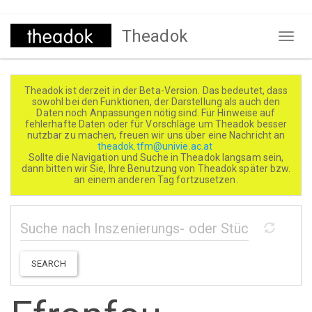
Direkt
Theadok
zum
Naviga
Inhalt
aktivi
Theadok ist derzeit in der Beta-Version. Das bedeutet, dass
sowohl bei den Funktionen, der Darstellung als auch den
Daten noch Anpassungen nötig sind. Für Hinweise auf
fehlerhafte Daten oder für Vorschläge um Theadok besser
nutzbar zu machen, freuen wir uns über eine Nachricht an
theadok.tfm@univie.ac.at
Sollte die Navigation und Suche in Theadok langsam sein,
dann bitten wir Sie, Ihre Benutzung von Theadok später bzw.
an einem anderen Tag fortzusetzen.
SEARCH