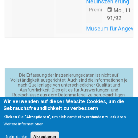
Neuinszenierung
Premiere
event
Mo., 11.1
91/92
Museum für Angewa
Die Erfassung der Inszenierungsdaten ist nicht auf
Vollständigkeit ausgerichtet. Auch sind die Informationen je
nach Quellenlage von unterschiedlicher Qualität und
Ausführlichkeit. Dies gilt es für Auswertungen und
Rückschlüsse aus dem Datenmaterial zu berücksichtigen.
Daten und Texte auf der Website sind - wenn nicht anders
Wir verwenden auf dieser Website Cookies, um die
angegeben - lizensiert unter
CC BY 4.0
(Creator:
Gebrauchsfreundlichkeit zu verbessern
Theadok.at).
Klicken Sie "Akzeptieren", um sich damit einverstanden zu erklären.
Weitere Informationen
Barrierefreiheit
Credits
Kontakt
Footer
Nein, danke
Akzeptieren