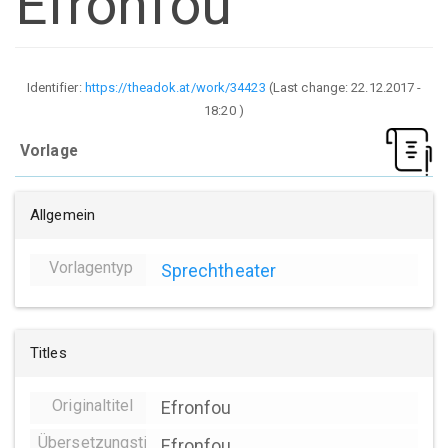
Efronfou
Identifier:
https://theadok.at/work/34423
(Last change:
22.12.2017 -
18:20
)
Vorlage
Allgemein
Vorlagentyp
Sprechtheater
Titles
Originaltitel
Efronfou
Übersetzungstitel
Efronfou