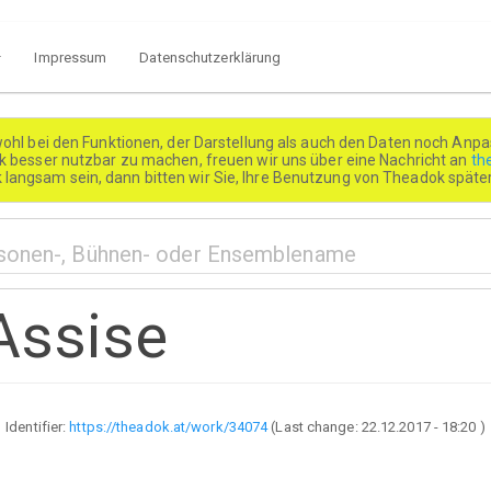
Impressum
Datenschutzerklärung
wohl bei den Funktionen, der Darstellung als auch den Daten noch Anpa
besser nutzbar zu machen, freuen wir uns über eine Nachricht an
th
k langsam sein, dann bitten wir Sie, Ihre Benutzung von Theadok spät
'Assise
Identifier:
https://theadok.at/work/34074
(Last change:
22.12.2017 - 18:20
)