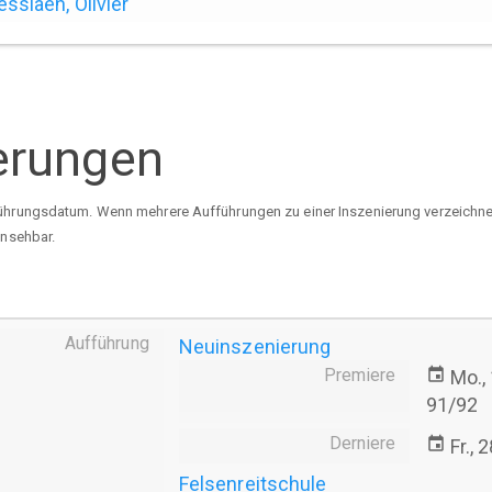
ssiaen, Olivier
erungen
ührungsdatum. Wenn mehrere Aufführungen zu einer Inszenierung verzeichnet 
insehbar.
Aufführung
Neuinszenierung
Premiere
event
Mo.,
91/92
Derniere
event
Fr., 
Felsenreitschule