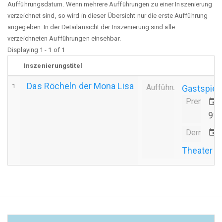
Aufführungsdatum. Wenn mehrere Aufführungen zu einer Inszenierung
verzeichnet sind, so wird in dieser Übersicht nur die erste Aufführung
angegeben. In der Detailansicht der Inszenierung sind alle
verzeichneten Aufführungen einsehbar.
Displaying 1 - 1 of 1
Inszenierungstitel
Das Röcheln der Mona Lisa
1
Aufführung
Gastspiel
Premiere
event
91
Derniere
event
Theater i