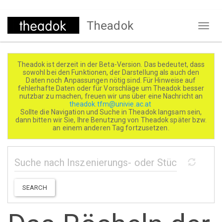
Direkt
Theadok
zum
Naviga
Inhalt
aktivi
Theadok ist derzeit in der Beta-Version. Das bedeutet, dass
sowohl bei den Funktionen, der Darstellung als auch den
Daten noch Anpassungen nötig sind. Für Hinweise auf
fehlerhafte Daten oder für Vorschläge um Theadok besser
nutzbar zu machen, freuen wir uns über eine Nachricht an
theadok.tfm@univie.ac.at
Sollte die Navigation und Suche in Theadok langsam sein,
dann bitten wir Sie, Ihre Benutzung von Theadok später bzw.
an einem anderen Tag fortzusetzen.
SEARCH