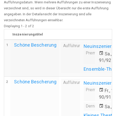
Aufführungsdatum. Wenn mehrere Aufführungen zu einer Inszenierung
verzeichnet sind, so wird in dieser Übersicht nur die erste Aufführung
angegeben. In der Detailansicht der Inszenierung sind alle
verzeichneten Aufführungen einsehbar.
Displaying 1 - 2 of 2
Inszenierungstitel
Schöne Bescherung
1
Aufführung
Neuinszenieru
Premiere
event
Sa., 
91/92
Ensemble-Thea
Schöne Bescherung
2
Aufführung
Neuinszenieru
Premiere
event
Fr., 
90/91
Derniere
event
Sa., 
Kleines Theate