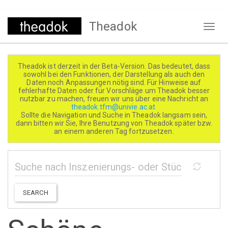
Direkt
Theadok
zum
Naviga
Inhalt
aktivi
Theadok ist derzeit in der Beta-Version. Das bedeutet, dass
sowohl bei den Funktionen, der Darstellung als auch den
Daten noch Anpassungen nötig sind. Für Hinweise auf
fehlerhafte Daten oder für Vorschläge um Theadok besser
nutzbar zu machen, freuen wir uns über eine Nachricht an
theadok.tfm@univie.ac.at
Sollte die Navigation und Suche in Theadok langsam sein,
dann bitten wir Sie, Ihre Benutzung von Theadok später bzw.
an einem anderen Tag fortzusetzen.
SEARCH