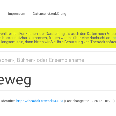
Impressum
Datenschutzerklärung
wohl bei den Funktionen, der Darstellung als auch den Daten noch Anpa
besser nutzbar zu machen, freuen wir uns über eine Nachricht an
th
k langsam sein, dann bitten wir Sie, Ihre Benutzung von Theadok spät
eweg
Identifier:
https://theadok.at/work/33183
(Last change:
22.12.2017 - 18:20
)