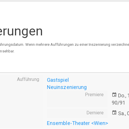
erungen
ührungsdatum. Wenn mehrere Aufführungen zu einer Inszenierung verzeichnet 
insehbar.
Aufführung
Gastspiel
Neuinszenierung
Premiere
event
Do.,
90/91
Derniere
event
Sa.,
Ensemble-Theater <Wien>