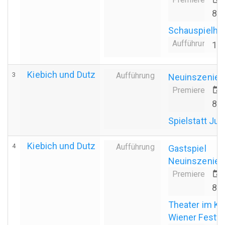
88
Schauspielha
Aufführungsda
10
Kiebich und Dutz
3
Aufführung
Neuinszenier
Premiere
event
88
Spielstatt Ju
Kiebich und Dutz
4
Aufführung
Gastspiel
Neuinszenier
Premiere
event
87
Theater im Kü
Wiener Festwo