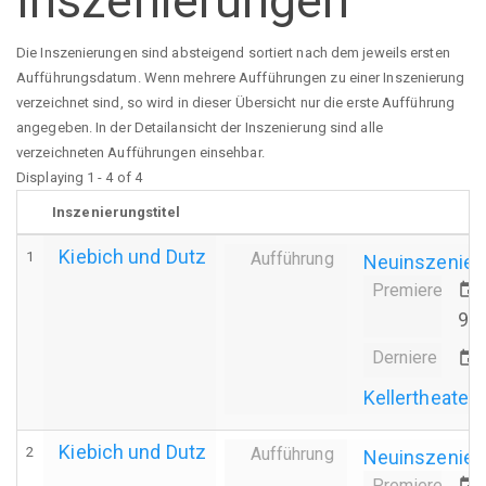
Inszenierungen
Die Inszenierungen sind absteigend sortiert nach dem jeweils ersten
Aufführungsdatum. Wenn mehrere Aufführungen zu einer Inszenierung
verzeichnet sind, so wird in dieser Übersicht nur die erste Aufführung
angegeben. In der Detailansicht der Inszenierung sind alle
verzeichneten Aufführungen einsehbar.
Displaying 1 - 4 of 4
Inszenierungstitel
Kiebich und Dutz
1
Aufführung
Neuinszenier
Premiere
event
90
Derniere
event
Kellertheater 
Kiebich und Dutz
2
Aufführung
Neuinszenier
Premiere
event