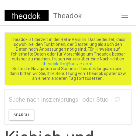
Direkt
Theadok
zum
Naviga
Inhalt
aktivi
Theadok ist derzeit in der Beta-Version. Das bedeutet, dass
sowohl bei den Funktionen, der Darstellung als auch den
Daten noch Anpassungen nötig sind. Für Hinweise auf
fehlerhafte Daten oder für Vorschläge um Theadok besser
nutzbar zu machen, freuen wir uns über eine Nachricht an
theadok.tfm@univie.ac.at
Sollte die Navigation und Suche in Theadok langsam sein,
dann bitten wir Sie, Ihre Benutzung von Theadok später bzw.
an einem anderen Tag fortzusetzen.
SEARCH