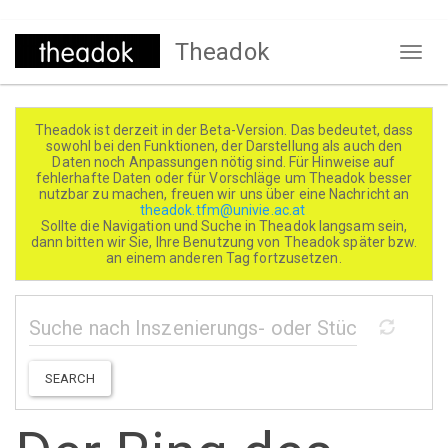
Direkt
Theadok
zum
Naviga
Inhalt
aktivi
Theadok ist derzeit in der Beta-Version. Das bedeutet, dass
sowohl bei den Funktionen, der Darstellung als auch den
Daten noch Anpassungen nötig sind. Für Hinweise auf
fehlerhafte Daten oder für Vorschläge um Theadok besser
nutzbar zu machen, freuen wir uns über eine Nachricht an
theadok.tfm@univie.ac.at
Sollte die Navigation und Suche in Theadok langsam sein,
dann bitten wir Sie, Ihre Benutzung von Theadok später bzw.
an einem anderen Tag fortzusetzen.
SEARCH