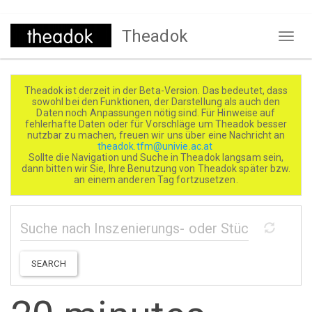
Direkt
Theadok
zum
Naviga
Inhalt
aktivi
Theadok ist derzeit in der Beta-Version. Das bedeutet, dass
sowohl bei den Funktionen, der Darstellung als auch den
Daten noch Anpassungen nötig sind. Für Hinweise auf
fehlerhafte Daten oder für Vorschläge um Theadok besser
nutzbar zu machen, freuen wir uns über eine Nachricht an
theadok.tfm@univie.ac.at
Sollte die Navigation und Suche in Theadok langsam sein,
dann bitten wir Sie, Ihre Benutzung von Theadok später bzw.
an einem anderen Tag fortzusetzen.
SEARCH