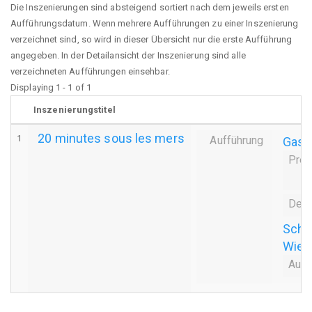
Die Inszenierungen sind absteigend sortiert nach dem jeweils ersten
Aufführungsdatum. Wenn mehrere Aufführungen zu einer Inszenierung
verzeichnet sind, so wird in dieser Übersicht nur die erste Aufführung
angegeben. In der Detailansicht der Inszenierung sind alle
verzeichneten Aufführungen einsehbar.
Displaying 1 - 1 of 1
Inszenierungstitel
20 minutes sous les mers
1
Aufführung
Gasts
Prem
Dern
Scha
Wien
Auff